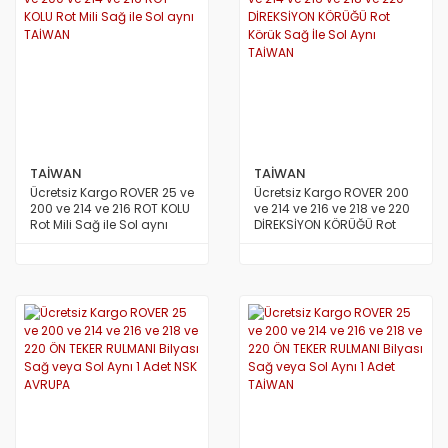
JAZZ 2002-2006
i20- 2012 ve Üstü
SOUL
PREMACY
QASHQAİ 2013 VE ÜSTÜ MODEL
RAV4 2012 ve Üstü
JAZZ 2006/2009
İ30- 2008 ve Üstü
SPORTAGE 2004 Ve Üstü
RX8
SKYSTAR PİCK UP
RAV4 4X4 1991/2000
JAZZ 2009/2012
İ30- 2012 VE ÜSTÜ
SPORTAGE 2011 VE ÜSTÜ MODEL
SUNNY
RAV4 4X4 2001/2004
JAZZ 2012 ve Üstü
İ40
SPORTAGE 2016 VE ÜSTÜ MODEL
TERRANO
RAV4 4X4 2004/2006
TAİWAN
TAİWAN
LEGEND
İONIQ 2016 ve Üstü Model
VENGA
URVAN MİNİBÜS E24
RAV4 4X4 2007/2009
Ücretsiz Kargo ROVER 25 ve
Ücretsiz Kargo ROVER 200
200 ve 214 ve 216 ROT KOLU
ve 214 ve 216 ve 218 ve 220
PRELUDE
İX20
VANETTE (VANETTA) / C23
RAV4 4X4 2009/2012
Rot Mili Sağ ile Sol aynı
DİREKSİYON KÖRÜĞÜ Rot
TAİWAN
Körük Sağ İle Sol Aynı
TAİWAN
S2000
İX35
X-TRAİL
STARLET
SHUTTLE
İX45
X-TRAİL 2014 VE ÜSTÜ
YARİS 1999/2000
STREAM
İX55
YARİS 2000/2006
KONA 2017 ve Üstü
YARİS 2006/2012
MATRİX
YARİS 2012 VE ÜSTÜ