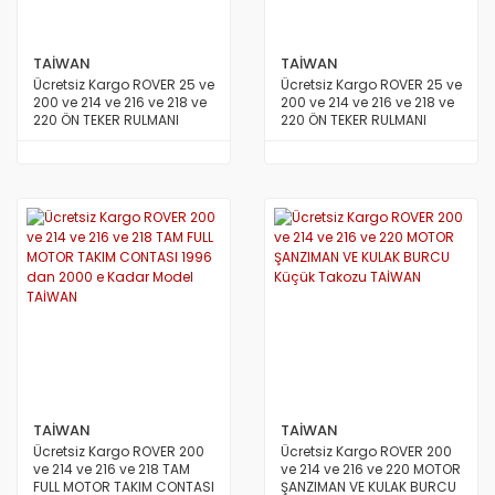
S.COUPE(1.5I)
SANTA FE 2002/2007
TAİWAN
TAİWAN
Ücretsiz Kargo ROVER 25 ve
Ücretsiz Kargo ROVER 25 ve
SANTA FE 2007 ve Üstü
200 ve 214 ve 216 ve 218 ve
200 ve 214 ve 216 ve 218 ve
220 ÖN TEKER RULMANI
220 ÖN TEKER RULMANI
Bilyası Sağ veya Sol Aynı 1
Bilyası Sağ veya Sol Aynı 1
SANTA FE 2012/2016
Adet NSK AVRUPA
Adet TAİWAN
SONATA 1988/1993
SONATA 1994/1996
SONATA 1997/1999
SONATA 1999/2002
SONATA 2003/2005
SONATA 2005/2011
TAİWAN
TAİWAN
Ücretsiz Kargo ROVER 200
Ücretsiz Kargo ROVER 200
STAREX LİBERO
ve 214 ve 216 ve 218 TAM
ve 214 ve 216 ve 220 MOTOR
FULL MOTOR TAKIM CONTASI
ŞANZIMAN VE KULAK BURCU