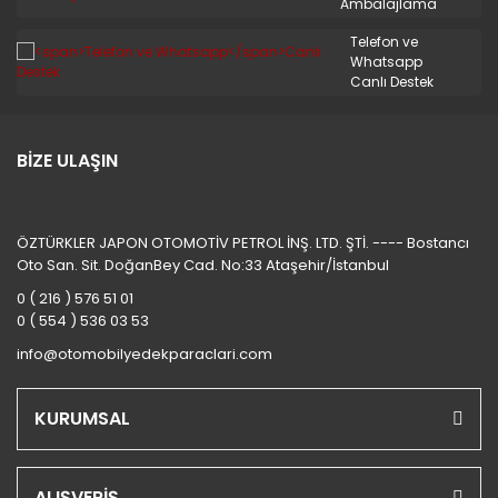
Ambalajlama
Telefon ve
Whatsapp
Canlı Destek
BİZE ULAŞIN
ÖZTÜRKLER JAPON OTOMOTİV PETROL İNŞ. LTD. ŞTİ. ---- Bostancı
Oto San. Sit. DoğanBey Cad. No:33 Ataşehir/İstanbul
0 ( 216 ) 576 51 01
0 ( 554 ) 536 03 53
info@otomobilyedekparaclari.com
KURUMSAL
ALIŞVERİŞ