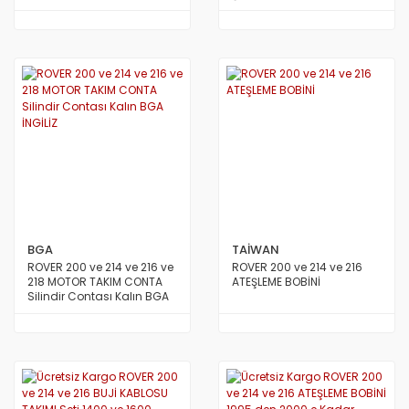
STAREX MİNİBÜS 97/08
1996 dan 2000 e Kadar
Küçük Takozu TAİWAN
Model TAİWAN
TERRACAN
TRAJET
TUCSON 2010/2012
TUCSON 2015 VE ÜSTÜ
TUCSON 4X4 JEEP
XG
BGA
TAİWAN
ROVER 200 ve 214 ve 216 ve
ROVER 200 ve 214 ve 216
218 MOTOR TAKIM CONTA
ATEŞLEME BOBİNİ
Silindir Contası Kalın BGA
İNGİLİZ