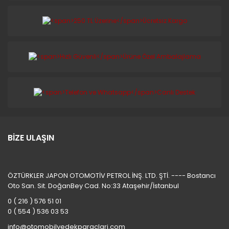
BİZE ULAŞIN
ÖZTÜRKLER JAPON OTOMOTİV PETROL İNŞ. LTD. ŞTİ. ---- Bostancı
Oto San. Sit. DoğanBey Cad. No:33 Ataşehir/İstanbul
0 ( 216 ) 576 51 01
0 ( 554 ) 536 03 53
info@otomobilyedekparaclari.com