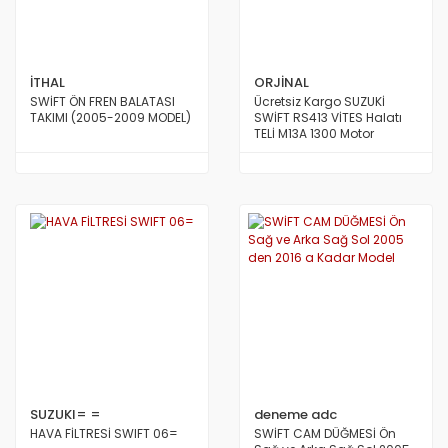
İTHAL
ORJİNAL
SWİFT ÖN FREN BALATASI
Ücretsiz Kargo SUZUKİ
TAKIMI (2005-2009 MODEL)
SWİFT RS413 VİTES Halatı
TELİ M13A 1300 Motor
Benzinli 2007 den 2011 e
Kadar Model ORİJİNAL
SUZUKI= =
deneme adc
HAVA FİLTRESİ SWIFT 06=
SWİFT CAM DÜĞMESİ Ön