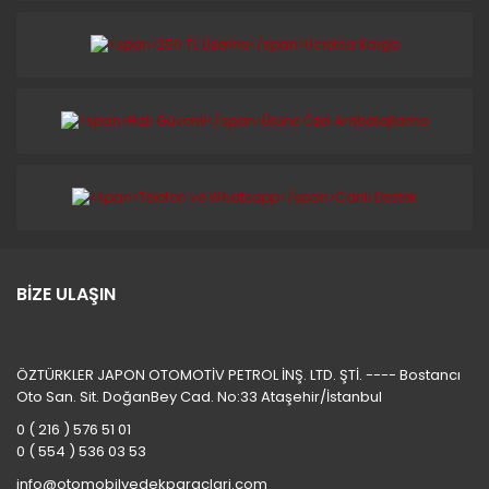
BİZE ULAŞIN
ÖZTÜRKLER JAPON OTOMOTİV PETROL İNŞ. LTD. ŞTİ. ---- Bostancı
Oto San. Sit. DoğanBey Cad. No:33 Ataşehir/İstanbul
0 ( 216 ) 576 51 01
0 ( 554 ) 536 03 53
info@otomobilyedekparaclari.com