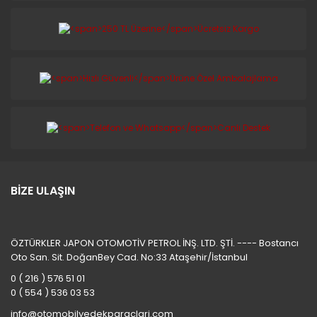
BİZE ULAŞIN
ÖZTÜRKLER JAPON OTOMOTİV PETROL İNŞ. LTD. ŞTİ. ---- Bostancı
Oto San. Sit. DoğanBey Cad. No:33 Ataşehir/İstanbul
0 ( 216 ) 576 51 01
0 ( 554 ) 536 03 53
info@otomobilyedekparaclari.com