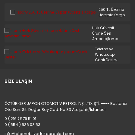
250 TL Üzerine
Ücretsiz Kargo
Hızlı Güvenli
Ürüne Özel
Ambalajlama
Telefon ve
Whatsapp
Canlı Destek
BİZE ULAŞIN
ÖZTÜRKLER JAPON OTOMOTİV PETROL İNŞ. LTD. ŞTİ. ---- Bostancı
Oto San. Sit. DoğanBey Cad. No:33 Ataşehir/İstanbul
0 ( 216 ) 576 51 01
0 ( 554 ) 536 03 53
info@otomobilyedekparaclari.com