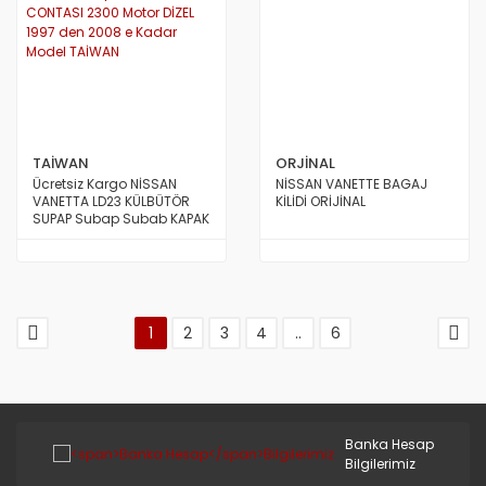
TAİWAN
ORJİNAL
Ücretsiz Kargo NİSSAN
NİSSAN VANETTE BAGAJ
VANETTA LD23 KÜLBÜTÖR
KİLİDİ ORİJİNAL
SUPAP Subap Subab KAPAK
CONTASI 2300 Motor DİZEL
1997 den 2008 e Kadar
Model TAİWAN
1
2
3
4
..
6
Banka Hesap
Bilgilerimiz