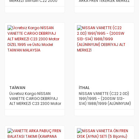
MERKEZİ Silindiri C22 2000
ARKA FREN TEKERLEK MERKEZ
Motor 1986 dan 1995 e
Silindiri 2300 Motor 1995 ve
Kadar Model TAİWAN
Üstü Model 1 Adet TAİWAN
TAİWAN
İTHAL
Ücretsiz Kargo NİSSAN
NİSSAN VANETTE (C22 2.0D)
VANETTE CARGO DEBRİYAJ
1991/1995 - (200SW S13-
ALT MERKEZİ C23 2300 Motor
S14) 1988/1999 (ALÜNİNYUM)
DİZEL 1995 ve Üstü Model
DEBRİYAJ ALT MERKEZİ
TAİWAN MALAYSİA