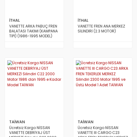
STAREX MİNİBÜS 97/08
TERRACAN
İTHAL
İTHAL
TRAJET
VANETTE ARKA PABUÇ FREN
VANETTE FREN ANA MERKEZ
BALATASI TAKIMI (KAMPANA
SİLİNDİRİ (2.3 MOTOR)
TİPİ) (1986-1995 MODEL)
TUCSON 2010/2012
TUCSON 2015 VE ÜSTÜ
TUCSON 4X4 JEEP
XG
TAİWAN
TAİWAN
Ücretsiz Kargo NİSSAN
Ücretsiz Kargo NİSSAN
VANETTE DEBRİYAJ ÜST
VANETTE III CARGO C23