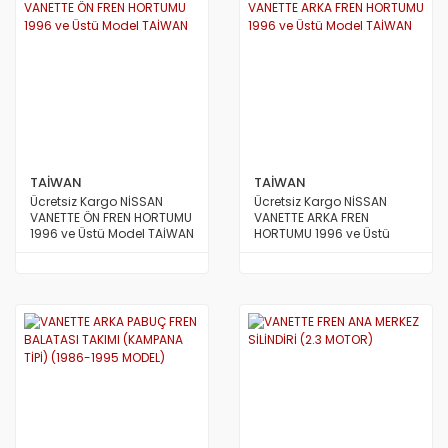
S.COUPE(1.5I)
SANTA FE 2002/2007
SANTA FE 2007 ve Üstü
SANTA FE 2012/2016
SONATA 1988/1993
TAİWAN
TAİWAN
Ücretsiz Kargo NİSSAN
Ücretsiz Kargo NİSSAN
SONATA 1994/1996
VANETTE ÖN FREN HORTUMU
VANETTE ARKA FREN
1996 ve Üstü Model TAİWAN
HORTUMU 1996 ve Üstü
Model TAİWAN
SONATA 1997/1999
SONATA 1999/2002
SONATA 2003/2005
SONATA 2005/2011
STAREX LİBERO