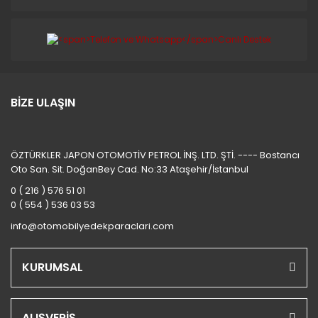
BİZE ULAŞIN
ÖZTÜRKLER JAPON OTOMOTİV PETROL İNŞ. LTD. ŞTİ. ---- Bostancı
Oto San. Sit. DoğanBey Cad. No:33 Ataşehir/İstanbul
0 ( 216 ) 576 51 01
0 ( 554 ) 536 03 53
info@otomobilyedekparaclari.com
KURUMSAL
ALIŞVERİŞ