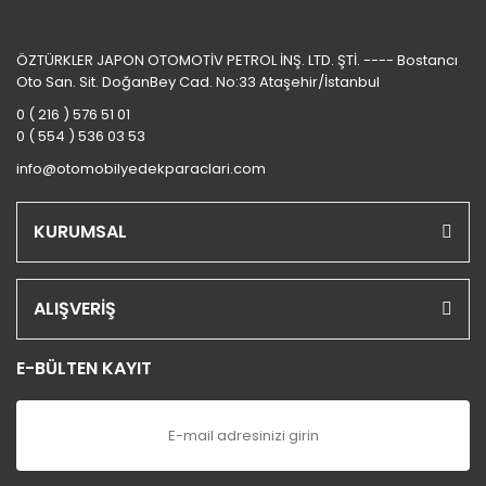
ÖZTÜRKLER JAPON OTOMOTİV PETROL İNŞ. LTD. ŞTİ. ---- Bostancı
Oto San. Sit. DoğanBey Cad. No:33 Ataşehir/İstanbul
0 ( 216 ) 576 51 01
0 ( 554 ) 536 03 53
info@otomobilyedekparaclari.com
KURUMSAL
ALIŞVERİŞ
E-BÜLTEN KAYIT