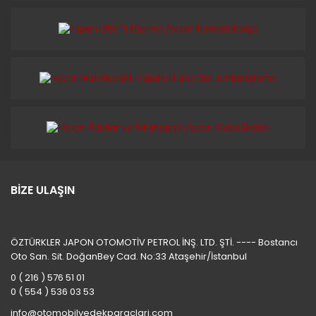
BİZE ULAŞIN
ÖZTÜRKLER JAPON OTOMOTİV PETROL İNŞ. LTD. ŞTİ. ---- Bostancı
Oto San. Sit. DoğanBey Cad. No:33 Ataşehir/İstanbul
0 ( 216 ) 576 51 01
0 ( 554 ) 536 03 53
info@otomobilyedekparaclari.com