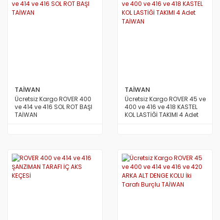
S.COUPE(1.5I)
SANTA FE 2002/2007
SANTA FE 2007 ve Üstü
SANTA FE 2012/2016
SONATA 1988/1993
TAİWAN
TAİWAN
Ücretsiz Kargo ROVER 400
Ücretsiz Kargo ROVER 45 ve
SONATA 1994/1996
ve 414 ve 416 SOL ROT BAŞI
400 ve 416 ve 418 KASTEL
TAİWAN
KOL LASTİĞİ TAKIMI 4 Adet
TAİWAN
SONATA 1997/1999
SONATA 1999/2002
SONATA 2003/2005
SONATA 2005/2011
STAREX LİBERO