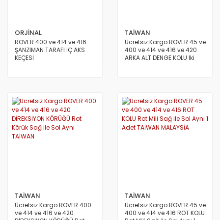
STAREX MİNİBÜS 97/08
TERRACAN
ORJİNAL
TAİWAN
TRAJET
ROVER 400 ve 414 ve 416
Ücretsiz Kargo ROVER 45 ve
ŞANZIMAN TARAFI İÇ AKS
400 ve 414 ve 416 ve 420
KEÇESİ
ARKA ALT DENGE KOLU İki
TUCSON 2010/2012
Tarafı Burçlu TAİWAN
TUCSON 2015 VE ÜSTÜ
TUCSON 4X4 JEEP
XG
TAİWAN
TAİWAN
Ücretsiz Kargo ROVER 400
Ücretsiz Kargo ROVER 45 ve
ve 414 ve 416 ve 420
400 ve 414 ve 416 ROT KOLU