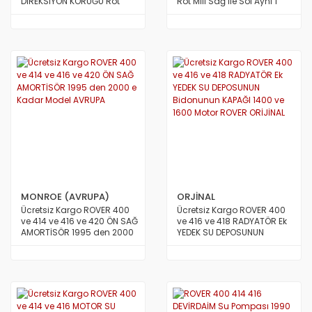
DİREKSİYON KÖRÜĞÜ Rot
Rot Mili Sağ ile Sol Aynı 1
Körük Sağ İle Sol Aynı
Adet TAİWAN MALAYSİA
TAİWAN
MONROE (AVRUPA)
ORJİNAL
Ücretsiz Kargo ROVER 400
Ücretsiz Kargo ROVER 400
ve 414 ve 416 ve 420 ÖN SAĞ
ve 416 ve 418 RADYATÖR Ek
AMORTİSÖR 1995 den 2000
YEDEK SU DEPOSUNUN
e Kadar Model AVRUPA
Bidonunun KAPAĞI 1400 ve
1600 Motor ROVER ORİJİNAL