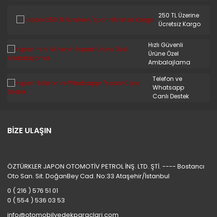
250 TL Üzerine
Ücretsiz Kargo
Hızlı Güvenli
Ürüne Özel
Ambalajlama
Telefon ve
Whatsapp
Canlı Destek
BİZE ULAŞIN
ÖZTÜRKLER JAPON OTOMOTİV PETROL İNŞ. LTD. ŞTİ. ---- Bostancı
Oto San. Sit. DoğanBey Cad. No:33 Ataşehir/İstanbul
0 ( 216 ) 576 51 01
0 ( 554 ) 536 03 53
info@otomobilyedekparaclari.com