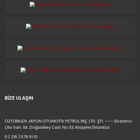
BİZE ULAŞIN
ÖZTÜRKLER JAPON OTOMOTİV PETROL İNŞ. LTD. ŞTİ. ---- Bostancı
Oto San. Sit. DoğanBey Cad. No:33 Ataşehir/İstanbul
0 ( 216 ) 576 51 01