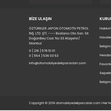
BİZE ULAŞIN
KURU
ÖZTÜRKLER JAPON OTOMOTİV PETROL
Hakkım
İNŞ. LTD. ŞTİ. ---- Bostancı Oto San. Sit.
Havale
DoğanBey Cad. No:33 Ataşehir/
İstanbul
İletişi
0 ( 216 ) 576 51 01
Hesab
0 ( 554 ) 536 03 53
info@otomobilyedekparaclari.com
Favoril
Sepeti
İletişim
Copyright © 2019 otomobilyedekparcalari.com l Her Hak