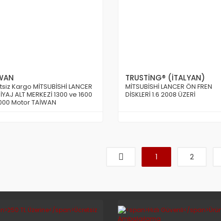
WAN
TRUSTİNG® (İTALYAN)
tsiz Kargo MİTSUBİSHİ LANCER
MİTSUBİSHİ LANCER ÖN FREN
İYAJ ALT MERKEZİ 1300 ve 1600
DİSKLERİ 1.6 2008 ÜZERİ
000 Motor TAİWAN
1
2