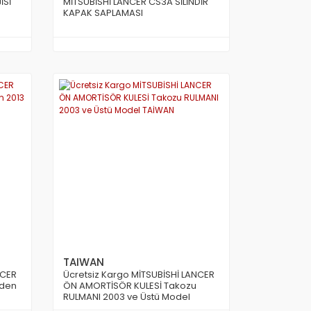
İSİ
MİTSUBİSHİ LANCER CS3A SİLİNDİR
KAPAK SAPLAMASI
TAIWAN
NCER
Ücretsiz Kargo MİTSUBİSHİ LANCER
 den
ÖN AMORTİSÖR KULESİ Takozu
RULMANI 2003 ve Üstü Model
TAİWAN