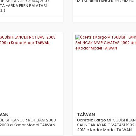
UBİSHİ LANCER 2004/2007
MİTSUBİSHİ LANCER İRİDİUM BUJ
TA -ARKA FREN BALATASI
Lİ)
WAN
TAİWAN
UBİSHİ LANCER ROT BASI 2003
Ücretsiz Kargo MİTSUBİSHİ LA
2009 a Kadar Model TAİWAN
SALINCAK AYAR CİVATASI 1992
2013 e Kadar Model TAİWAN