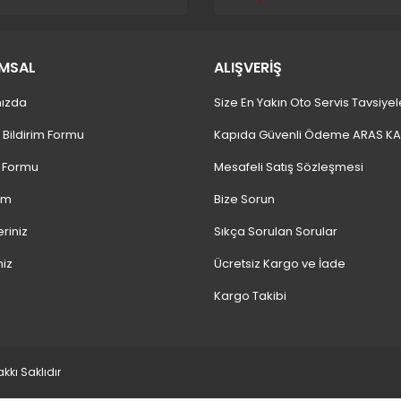
MSAL
ALIŞVERİŞ
ızda
Size En Yakın Oto Servis Tavsiyel
 Bildirim Formu
Kapıda Güvenli Ödeme ARAS K
m Formu
Mesafeli Satış Sözleşmesi
ım
Bize Sorun
eriniz
Sıkça Sorulan Sorular
niz
Ücretsiz Kargo ve İade
Kargo Takibi
kı Saklıdır