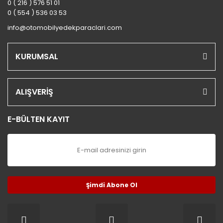
0 ( 216 ) 576 51 01
0 ( 554 ) 536 03 53
info@otomobilyedekparaclari.com
KURUMSAL
ALIŞVERİŞ
E-BÜLTEN KAYIT
Şimdi Abone Ol