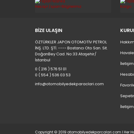
BİZE ULAŞIN
KURU
ÖZTÜRKLER JAPON OTOMOTİV PETROL
Hakkım
İNŞ. LTD. ŞTİ. ---- Bostancı Oto San. Sit.
Havale
DoğanBey Cad. No:33 Ataşehir/
İstanbul
İletişi
0 ( 216 ) 576 51 01
Hesab
0 ( 554 ) 536 03 53
info@otomobilyedekparaclari.com
Favoril
Sepeti
İletişim
Copyright © 2019 otomobilyedekparcalari.com l Her Hak