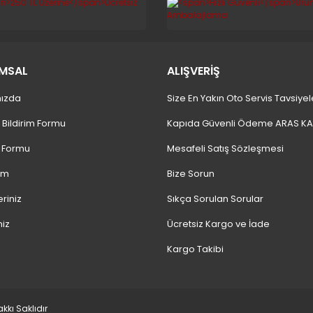
MSAL
ALIŞVERİŞ
ızda
Size En Yakın Oto Servis Tavsiyel
 Bildirim Formu
Kapıda Güvenli Ödeme ARAS K
m Formu
Mesafeli Satış Sözleşmesi
ım
Bize Sorun
eriniz
Sıkça Sorulan Sorular
niz
Ücretsiz Kargo ve İade
Kargo Takibi
kı Saklıdır