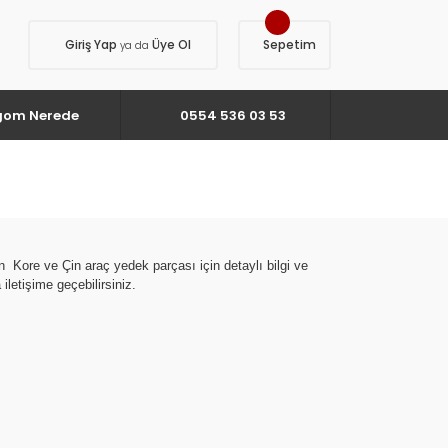
Giriş Yap
Üye Ol
Sepetim
ya da
gom Nerede
0554 536 03 53
on Kore ve Çin araç yedek parçası için detaylı bilgi ve
letişime geçebilirsiniz.