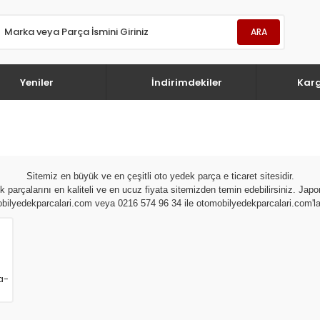
ARA
Yeniler
İndirimdekiler
Kar
Sitemiz en büyük ve en çeşitli oto yedek parça e ticaret sitesidir.
 parçalarını en kaliteli ve en ucuz fiyata sitemizden temin edebilirsiniz. Jap
bilyedekparcalari.com veya 0216 574 96 34 ile otomobilyedekparcalari.com'la i
a-