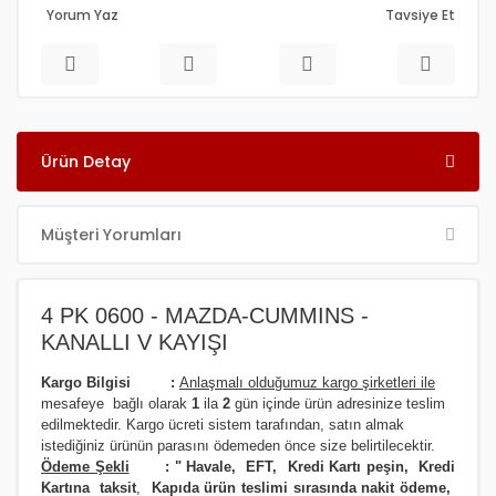
Yorum Yaz
Tavsiye Et
Ürün Detay
Müşteri Yorumları
4 PK 0600 - MAZDA-CUMMINS -
KANALLI V KAYIŞI
Kargo Bilgisi :
Anlaşmalı olduğumuz kargo şirketleri ile
m
esafeye bağlı olarak
1
ila
2
gün içinde ürün adresinize
teslim
edilmektedir.
Kargo ücreti sistem tarafından, satın almak
istediğiniz ürünün parasını ödemeden önce size belirtilecektir.
Ödeme Şekli
:
"
Havale, EFT, Kredi Kartı peşin,
Kredi
Kartına taksit
,
Kapıda ürün teslimi sırasında nakit ödeme,