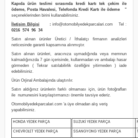
Kapıda ürün teslimi sırasında kredi kartı tek çekim ile
ödeme, Posta Havalesi, Telefonda Kredi Kartı ile ödeme
"
seçeneklerinden birini kullanabilirsiniz
.
İletişim Bilgisi
:
info@otomobilyedekparcalari.com
Tel :
0216 574 96 34
Satın alınan ürünler Üretici / İthalatçı firmanın analizleri
neticesinde garanti kapsamına alınmıştır.
Satın alınan ürünleri, aracınıza uymadığında veya memnun
kalmadığınızda 7 gün içerisinde, kullanmadan ve ambalajı hasar
görmeden ( Tekrar satılabilirlik özelliğini yitirmeden ) iade
edebilirsiniz.
Ürün Orji
nal Ambalajında ulaştırılır.
Satın aldığınız ürünlerin farklı olmaması için, ürün fotoğrafları
ile numunesini karşılaştırmanızı
önemle
tavsiye ederiz.
Otomobilyedekparcalari.com
'a üye olmadan alış veriş
yapabilirsiniz.
HONDA YEDEK PARÇA
SUZUKİ YEDEK PARÇA
CHEVROLET YEDEK PARÇA
SSANGYONG YEDEK PARÇA