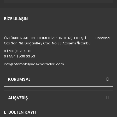
BİZE ULAŞIN
ÖZTÜRKLER JAPON OTOMOTİV PETROL İNŞ. LTD. ŞTİ. ---- Bostancı
Oto San. Sit. DoğanBey Cad. No:33 Ataşehir/İstanbul
0 ( 216 ) 576 51 01
0 ( 554 ) 536 03 53
info@otomobilyedekparaclari.com
KURUMSAL
ALIŞVERİŞ
E-BÜLTEN KAYIT