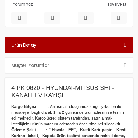
Yorum Yaz
Tavsiye Et
Ürün Detay
Müşteri Yorumları
4 PK 0620 - HYUNDAI-MITSUBISHI -
KANALLI V KAYIŞI
Kargo Bilgisi :
Anlaşmalı olduğumuz kargo şirketleri ile
m
esafeye bağlı olarak
1
ila
2
gün içinde ürün adresinize
teslim
edilmektedir.
Kargo ücreti sistem tarafından, satın almak
istediğiniz ürünün parasını ödemeden önce size belirtilecektir.
Ödeme Şekli
:
"
Havale, EFT, Kredi Kartı peşin,
Kredi
Kartına taksit
,
Kapıda ürün teslimi sırasında nakit ödeme,