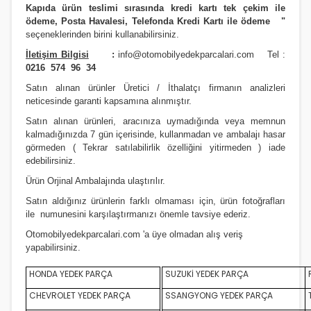
Kapıda ürün teslimi sırasında kredi kartı tek çekim ile
ödeme, Posta Havalesi, Telefonda Kredi Kartı ile ödeme
"
seçeneklerinden birini kullanabilirsiniz
.
İletişim Bilgisi
:
info@otomobilyedekparcalari.com
Tel :
0216 574 96 34
Satın alınan ürünler Üretici / İthalatçı firmanın analizleri
neticesinde garanti kapsamına alınmıştır.
Satın alınan ürünleri, aracınıza uymadığında veya memnun
kalmadığınızda 7 gün içerisinde, kullanmadan ve ambalajı hasar
görmeden ( Tekrar satılabilirlik özelliğini yitirmeden ) iade
edebilirsiniz.
Ürün Orji
nal Ambalajında ulaştırılır.
Satın aldığınız ürünlerin farklı olmaması için, ürün fotoğrafları
ile numunesini karşılaştırmanızı
önemle
tavsiye ederiz.
Otomobilyedekparcalari.com
'a üye olmadan alış veriş
yapabilirsiniz.
HONDA YEDEK PARÇA
SUZUKİ YEDEK PARÇA
CHEVROLET YEDEK PARÇA
SSANGYONG YEDEK PARÇA