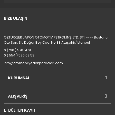
BİZE ULAŞIN
ÖZTÜRKLER JAPON OTOMOTİV PETROL İNŞ. LTD. ŞTİ. ---- Bostancı
Oto San. Sit. DoğanBey Cad. No:33 Ataşehir/İstanbul
0 ( 216 ) 576 51 01
0 ( 554 ) 536 03 53
info@otomobilyedekparaclari.com
KURUMSAL
ALIŞVERİŞ
E-BÜLTEN KAYIT