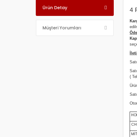
Ürün Detay
4 
Ka
edil
Müşteri Yorumları
Öde
Kap
seçe
İlet
Satı
Sat
( Te
Ürün
Satı
Oto
HON
CHE
MİT