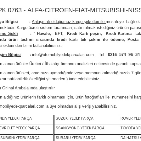
PK 0763 - ALFA-CITROEN-FIAT-MITSUBISHI-NI
rgo Bilgisi :
Anlaşmalı olduğumuz kargo şirketleri ile
m
esafeye bağlı ol
mektedir.
Kargo ücreti sistem tarafından, satın almak istediğiniz ürünün parası
me Şekli
:
"
Havale, EFT, Kredi Kartı peşin,
Kredi Kartına tak
ıda ürün teslimi sırasında kredi kartı tek çekim ile ödeme, Posta
neklerinden birini kullanabilirsiniz
.
işim Bilgisi
:
info@otomobilyedekparcalari.com
Tel :
0216 574 96 34
n alınan ürünler Üretici / İthalatçı firmanın analizleri neticesinde garanti kaps
ın alınan ürünleri, aracınıza uymadığında veya memnun kalmadığınızda 7 gün
krar satılabilirlik özelliğini yitirmeden ) iade edebilirsiniz.
 Orji
nal Ambalajında ulaştırılır.
n aldığınız ürünlerin farklı olmaması için, ürün fotoğrafları ile numunesini ka
mobilyedekparcalari.com
'a üye olmadan alış veriş yapabilirsiniz.
DA YEDEK PARÇA
SUZUKİ YEDEK PARÇA
ROVER YED
VROLET YEDEK PARÇA
SSANGYONG YEDEK PARÇA
TOYOTA YE
SUBİSHİ YEDEK PARÇA
SUBARU YEDEK PARÇA
DAİHATSU 