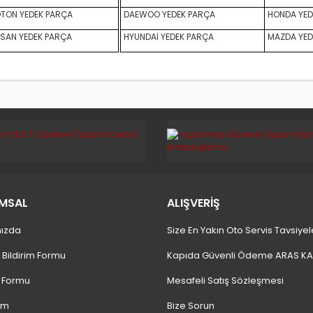
TON YEDEK PARÇA
DAEWOO YEDEK PARÇA
HONDA YED
SAN YEDEK PARÇA
HYUNDAİ YEDEK PARÇA
MAZDA YED
MSAL
ALIŞVERİŞ
ızda
Size En Yakın Oto Servis Tavsiyel
 Bildirim Formu
Kapıda Güvenli Ödeme ARAS K
m Formu
Mesafeli Satış Sözleşmesi
ım
Bize Sorun