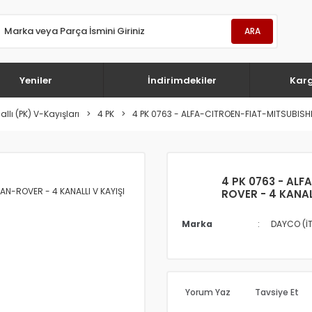
ARA
Yeniler
İndirimdekiler
Kar
llı (PK) V-Kayışları
4 PK
4 PK 0763 - ALFA-CITROEN-FIAT-MITSUBISHI
4 PK 0763 - ALF
ROVER - 4 KANALL
Marka
DAYCO (İ
Yorum Yaz
Tavsiye Et