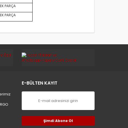
EK PARÇA
EK PARÇA
E-BÜLTEN KAYIT
erimiz
ARGO
Şimdi Abone Ol