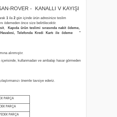
SSAN-ROVER - KANALLI V KAYIŞI
arak
1
ila
2
gün içinde ürün adresinize
teslim
nı ödemeden önce size belirtilecektir.
sit
,
Kapıda ürün teslimi sırasında nakit ödeme,
 Havalesi, Telefonda Kredi Kartı ile ödeme
"
amına alınmıştır.
 içerisinde, kullanmadan ve ambalajı hasar görmeden
rşılaştırmanızı
önemle
tavsiye ederiz.
EK PARÇA
DEK PARÇA
YEDEK PARÇA