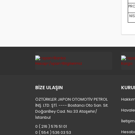
PRO
NİS
BİZE ULAŞIN
KURU
ÖZTÜRKLER JAPON OTOMOTİV PETROL
Hakkım
İNŞ. LTD. ŞTİ. ---- Bostancı Oto San. Sit.
Havale
DoğanBey Cad. No:33 Ataşehir/
İstanbul
İletişi
0 ( 216 ) 576 51 01
Hesab
0 ( 554 ) 536 03 53