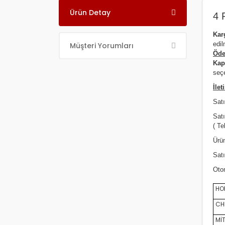
Ürün Detay
4 
Ka
edil
Müşteri Yorumları
Öde
Kap
seçe
İlet
Satı
Sat
( Te
Ürün
Satı
Oto
HON
CHE
MİT