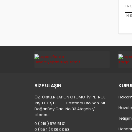
PRO
NİS
BİZE ULAŞIN
KURU
ÖZTÜRKLER JAPON OTOMOTİV PETROL
Hakkım
İNŞ. LTD. ŞTİ. ---- Bostancı Oto San. Sit.
Havale
DoğanBey Cad. No:33 Ataşehir/
İstanbul
İletişi
0 ( 216 ) 576 51 01
Hesab
0 ( 554 ) 536 03 53