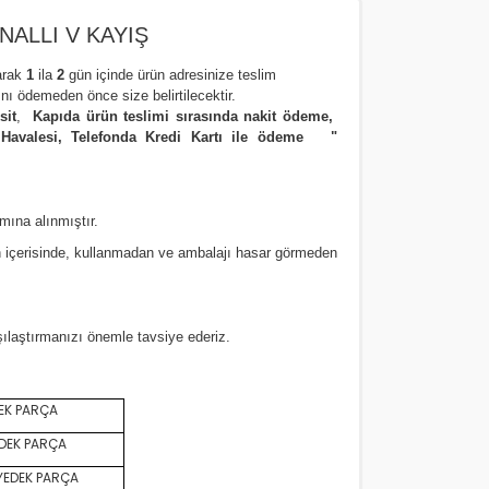
NALLI V KAYIŞ
arak
1
ila
2
gün içinde ürün adresinize
teslim
nı ödemeden önce size belirtilecektir.
sit
,
Kapıda ürün teslimi sırasında nakit ödeme,
 Havalesi, Telefonda Kredi Kartı ile ödeme
"
amına alınmıştır.
 içerisinde, kullanmadan ve ambalajı hasar görmeden
rşılaştırmanızı
önemle
tavsiye ederiz.
EK PARÇA
DEK PARÇA
YEDEK PARÇA