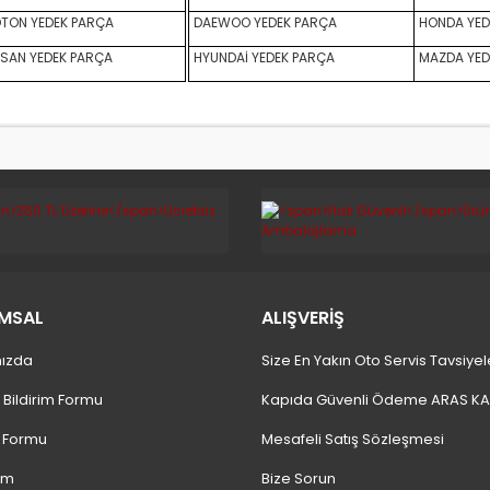
TON YEDEK PARÇA
DAEWOO YEDEK PARÇA
HONDA YED
SAN YEDEK PARÇA
HYUNDAİ YEDEK PARÇA
MAZDA YED
MSAL
ALIŞVERİŞ
ızda
Size En Yakın Oto Servis Tavsiyel
 Bildirim Formu
Kapıda Güvenli Ödeme ARAS K
m Formu
Mesafeli Satış Sözleşmesi
ım
Bize Sorun