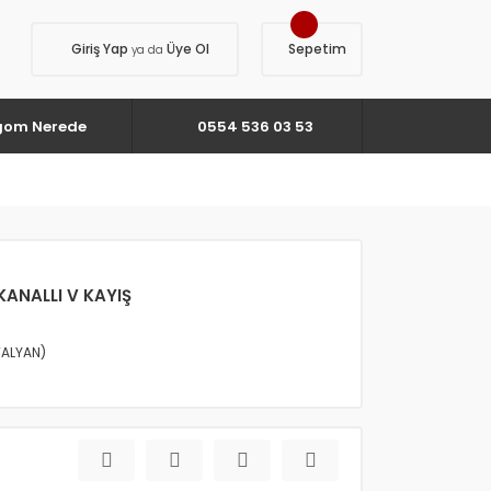
Giriş Yap
Üye Ol
Sepetim
ya da
gom Nerede
0554 536 03 53
KANALLI V KAYIŞ
TALYAN)