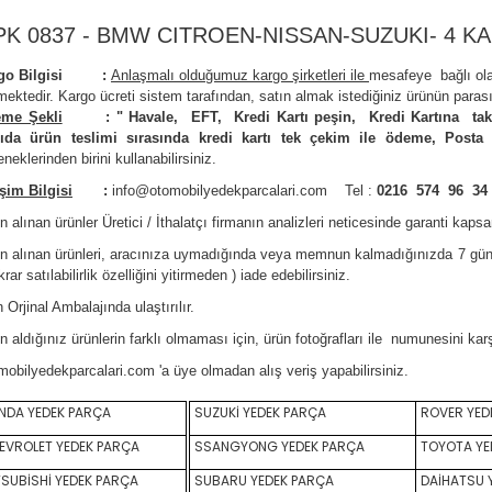
PK 0837 - BMW CITROEN-NISSAN-SUZUKI- 4 KA
rgo Bilgisi :
Anlaşmalı olduğumuz kargo şirketleri ile
m
esafeye bağlı ol
mektedir.
Kargo ücreti sistem tarafından, satın almak istediğiniz ürünün parası
me Şekli
:
"
Havale, EFT, Kredi Kartı peşin,
Kredi Kartına tak
ıda ürün teslimi sırasında kredi kartı tek çekim ile ödeme, Posta
neklerinden birini kullanabilirsiniz
.
işim Bilgisi
:
info@otomobilyedekparcalari.com
Tel :
0216 574 96 34
n alınan ürünler Üretici / İthalatçı firmanın analizleri neticesinde garanti kaps
ın alınan ürünleri, aracınıza uymadığında veya memnun kalmadığınızda 7 gün
krar satılabilirlik özelliğini yitirmeden ) iade edebilirsiniz.
 Orji
nal Ambalajında ulaştırılır.
n aldığınız ürünlerin farklı olmaması için, ürün fotoğrafları ile numunesini ka
mobilyedekparcalari.com
'a üye olmadan alış veriş yapabilirsiniz.
DA YEDEK PARÇA
SUZUKİ YEDEK PARÇA
ROVER YED
VROLET YEDEK PARÇA
SSANGYONG YEDEK PARÇA
TOYOTA YE
SUBİSHİ YEDEK PARÇA
SUBARU YEDEK PARÇA
DAİHATSU 