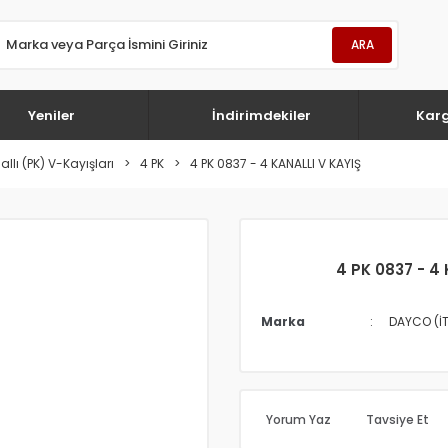
ARA
Yeniler
İndirimdekiler
Kar
llı (PK) V-Kayışları
4 PK
4 PK 0837 - 4 KANALLI V KAYIŞ
4 PK 0837 - 4 
Marka
DAYCO (İ
Yorum Yaz
Tavsiye Et