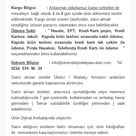
JAZZ 2002-2006
i20- 2012 ve Üstü
SOUL
PREMACY
QASHQAİ 2013 VE ÜSTÜ MODEL
RAV4 2012 ve Üstü
Kargo Bilgisi :
Anlaşmalı olduğumuz kargo şirketleri ile
m
esafeye bağlı olarak
1
ila
2
gün içinde ürün adresinize
teslim
JAZZ 2006/2009
İ30- 2008 ve Üstü
SPORTAGE 2004 Ve Üstü
RX8
SKYSTAR PİCK UP
RAV4 4X4 1991/2000
edilmektedir.
Kargo ücreti sistem tarafından, satın almak
istediğiniz ürünün parasını ödemeden önce size belirtilecektir.
JAZZ 2009/2012
İ30- 2012 VE ÜSTÜ
SPORTAGE 2011 VE ÜSTÜ MODEL
SUNNY
RAV4 4X4 2001/2004
Ödeme Şekli
:
"
Havale, EFT, Kredi Kartı peşin,
Kredi
Kartına taksit
,
Kapıda ürün teslimi sırasında nakit ödeme,
JAZZ 2012 ve Üstü
İ40
SPORTAGE 2016 VE ÜSTÜ MODEL
TERRANO
RAV4 4X4 2004/2006
Kapıda ürün teslimi sırasında kredi kartı tek çekim ile
ödeme, Posta Havalesi, Telefonda Kredi Kartı ile ödeme
"
LEGEND
İONIQ 2016 ve Üstü Model
VENGA
URVAN MİNİBÜS E24
RAV4 4X4 2007/2009
seçeneklerinden birini kullanabilirsiniz
.
İletişim Bilgisi
:
info@otomobilyedekparcalari.com
Tel :
PRELUDE
İX20
VANETTE (VANETTA) / C23
RAV4 4X4 2009/2012
0216 574 96 34
Satın alınan ürünler Üretici / İthalatçı firmanın analizleri
S2000
İX35
X-TRAİL
STARLET
neticesinde garanti kapsamına alınmıştır.
SHUTTLE
İX45
X-TRAİL 2014 VE ÜSTÜ
YARİS 1999/2000
Satın alınan ürünleri, aracınıza uymadığında veya memnun
kalmadığınızda 7 gün içerisinde, kullanmadan ve ambalajı hasar
STREAM
İX55
YARİS 2000/2006
görmeden ( Tekrar satılabilirlik özelliğini yitirmeden ) iade
edebilirsiniz.
KONA 2017 ve Üstü
YARİS 2006/2012
Ürün Orji
nal Ambalajında ulaştırılır.
MATRİX
YARİS 2012 VE ÜSTÜ
Satın aldığınız ürünlerin farklı olmaması için, ürün fotoğrafları
ile numunesini karşılaştırmanızı
önemle
tavsiye ederiz.