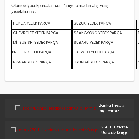
S.COUPE(1.5I)
Otomobilyedekparcalari.com
'a üye olmadan alış veriş
yapabilirsiniz.
SANTA FE 2002/2007
HONDA YEDEK PARÇA
SUZUKİ YEDEK PARÇA
SANTA FE 2007 ve Üstü
CHEVROLET YEDEK PARÇA
SSANGYONG YEDEK PARÇA
SANTA FE 2012/2016
MİTSUBİSHİ YEDEK PARÇA
SUBARU YEDEK PARÇA
D
PROTON YEDEK PARÇA
DAEWOO YEDEK PARÇA
SONATA 1988/1993
NİSSAN YEDEK PARÇA
HYUNDAİ YEDEK PARÇA
SONATA 1994/1996
SONATA 1997/1999
SONATA 1999/2002
SONATA 2003/2005
Banka Hesap
Bilgilerimiz
SONATA 2005/2011
250 TL Üzerine
STAREX LİBERO
Ücretsiz Kargo