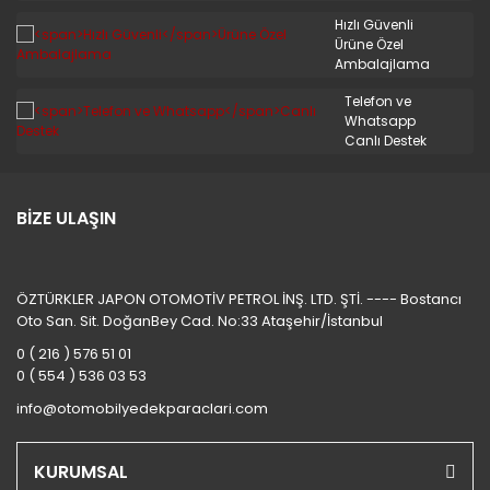
STAREX MİNİBÜS 97/08
Hızlı Güvenli
Ürüne Özel
TERRACAN
Ambalajlama
TRAJET
Telefon ve
Whatsapp
TUCSON 2010/2012
Canlı Destek
TUCSON 2015 VE ÜSTÜ
BİZE ULAŞIN
TUCSON 4X4 JEEP
XG
ÖZTÜRKLER JAPON OTOMOTİV PETROL İNŞ. LTD. ŞTİ. ---- Bostancı
Oto San. Sit. DoğanBey Cad. No:33 Ataşehir/İstanbul
0 ( 216 ) 576 51 01
0 ( 554 ) 536 03 53
info@otomobilyedekparaclari.com
KURUMSAL