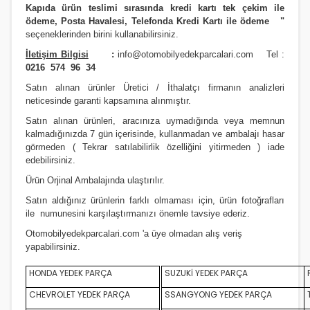
Kapıda ürün teslimi sırasında kredi kartı tek çekim ile
ödeme, Posta Havalesi, Telefonda Kredi Kartı ile ödeme
"
seçeneklerinden birini kullanabilirsiniz
.
İletişim Bilgisi
:
info@otomobilyedekparcalari.com
Tel :
0216 574 96 34
Satın alınan ürünler Üretici / İthalatçı firmanın analizleri
neticesinde garanti kapsamına alınmıştır.
Satın alınan ürünleri, aracınıza uymadığında veya memnun
kalmadığınızda 7 gün içerisinde, kullanmadan ve ambalajı hasar
görmeden ( Tekrar satılabilirlik özelliğini yitirmeden ) iade
edebilirsiniz.
Ürün Orji
nal Ambalajında ulaştırılır.
Satın aldığınız ürünlerin farklı olmaması için, ürün fotoğrafları
ile numunesini karşılaştırmanızı
önemle
tavsiye ederiz.
Otomobilyedekparcalari.com
'a üye olmadan alış veriş
yapabilirsiniz.
HONDA YEDEK PARÇA
SUZUKİ YEDEK PARÇA
CHEVROLET YEDEK PARÇA
SSANGYONG YEDEK PARÇA