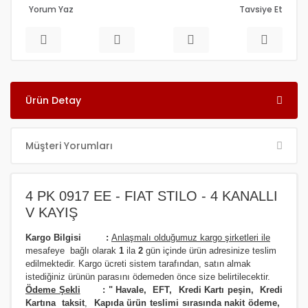
Yorum Yaz
Tavsiye Et
Ürün Detay
Müşteri Yorumları
4 PK 0917 EE - FIAT STILO - 4 KANALLI
V KAYIŞ
Kargo Bilgisi :
Anlaşmalı olduğumuz kargo şirketleri ile
m
esafeye bağlı olarak
1
ila
2
gün içinde ürün adresinize
teslim
edilmektedir.
Kargo ücreti sistem tarafından, satın almak
istediğiniz ürünün parasını ödemeden önce size belirtilecektir.
Ödeme Şekli
:
"
Havale, EFT, Kredi Kartı peşin,
Kredi
Kartına taksit
,
Kapıda ürün teslimi sırasında nakit ödeme,