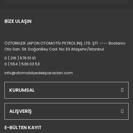
BİZE ULAŞIN
ÖZTÜRKLER JAPON OTOMOTİV PETROL İNŞ. LTD. ŞTİ. ---- Bostancı
Oto San. Sit. DoğanBey Cad. No:33 Ataşehir/İstanbul
0 ( 216 ) 576 51 01
0 ( 554 ) 536 03 53
info@otomobilyedekparaclari.com
KURUMSAL
ALIŞVERİŞ
E-BÜLTEN KAYIT