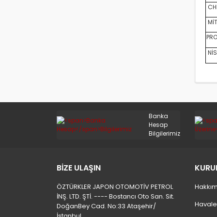
CHE
MİT
PRO
NİS
Banka
Hesap
Bilgilerimiz
BİZE ULAŞIN
KURU
ÖZTÜRKLER JAPON OTOMOTİV PETROL
Hakkım
İNŞ. LTD. ŞTİ. ---- Bostancı Oto San. Sit.
Havale
DoğanBey Cad. No:33 Ataşehir/
İstanbul