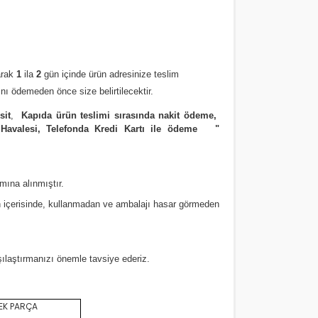
arak
1
ila
2
gün içinde ürün adresinize
teslim
nı ödemeden önce size belirtilecektir.
sit
,
Kapıda ürün teslimi sırasında nakit ödeme,
 Havalesi, Telefonda Kredi Kartı ile ödeme
"
amına alınmıştır.
 içerisinde, kullanmadan ve ambalajı hasar görmeden
rşılaştırmanızı
önemle
tavsiye ederiz.
EK PARÇA