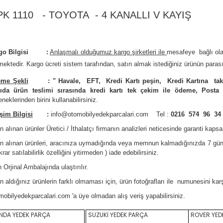
PK 1110 - TOYOTA - 4 KANALLI V KAYIŞ
rgo Bilgisi :
Anlaşmalı olduğumuz kargo şirketleri ile
m
esafeye bağlı ol
mektedir.
Kargo ücreti sistem tarafından, satın almak istediğiniz ürünün parası
me Şekli
:
"
Havale, EFT, Kredi Kartı peşin,
Kredi Kartına tak
ıda ürün teslimi sırasında kredi kartı tek çekim ile ödeme, Posta
neklerinden birini kullanabilirsiniz
.
işim Bilgisi
:
info@otomobilyedekparcalari.com
Tel :
0216 574 96 34
n alınan ürünler Üretici / İthalatçı firmanın analizleri neticesinde garanti kaps
ın alınan ürünleri, aracınıza uymadığında veya memnun kalmadığınızda 7 gün
krar satılabilirlik özelliğini yitirmeden ) iade edebilirsiniz.
 Orji
nal Ambalajında ulaştırılır.
n aldığınız ürünlerin farklı olmaması için, ürün fotoğrafları ile numunesini ka
mobilyedekparcalari.com
'a üye olmadan alış veriş yapabilirsiniz.
DA YEDEK PARÇA
SUZUKİ YEDEK PARÇA
ROVER YED