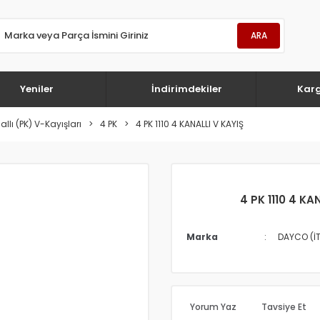
ARA
Yeniler
İndirimdekiler
Kar
llı (PK) V-Kayışları
4 PK
4 PK 1110 4 KANALLI V KAYIŞ
4 PK 1110 4 KA
Marka
DAYCO (İ
Yorum Yaz
Tavsiye Et