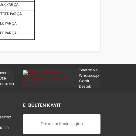
DEK PARÇA
YEDEK PARÇA
EK PARÇA
EK PARÇA
Telefon ve
üvenli
Whatsapp
Özel
Canlı
ajlama
Destek
E-BÜLTEN KAYIT
erimiz
ARGO