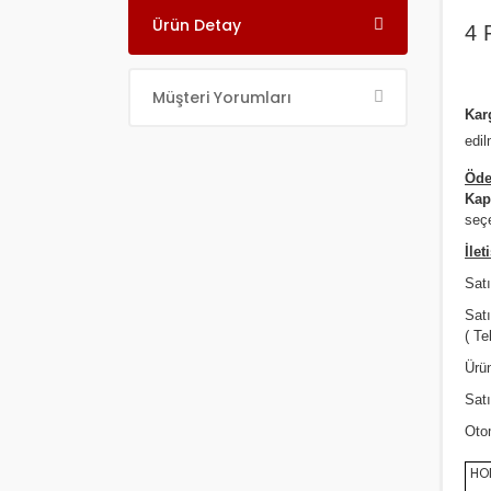
Ürün Detay
4 
Müşteri Yorumları
Ka
edil
Öde
Kap
seçe
İlet
Satı
Sat
( Te
Ürün
Satı
Oto
HON