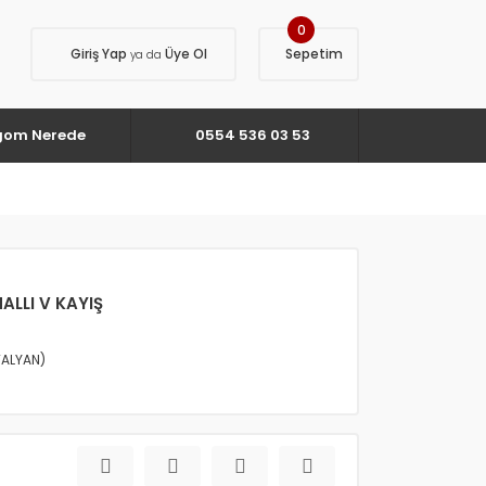
0
Giriş Yap
Üye Ol
Sepetim
ya da
gom Nerede
0554 536 03 53
NALLI V KAYIŞ
TALYAN)