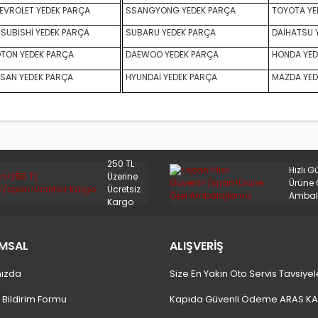
VROLET YEDEK PARÇA
SSANGYONG YEDEK PARÇA
TOYOTA YE
SUBİSHİ YEDEK PARÇA
SUBARU YEDEK PARÇA
DAİHATSU 
TON YEDEK PARÇA
DAEWOO YEDEK PARÇA
HONDA YED
SAN YEDEK PARÇA
HYUNDAİ YEDEK PARÇA
MAZDA YED
250 TL
Hızlı G
Üzerine
Ürüne 
Ücretsiz
Ambal
Kargo
MSAL
ALIŞVERİŞ
ızda
Size En Yakın Oto Servis Tavsiyel
 Bildirim Formu
Kapıda Güvenli Ödeme ARAS K