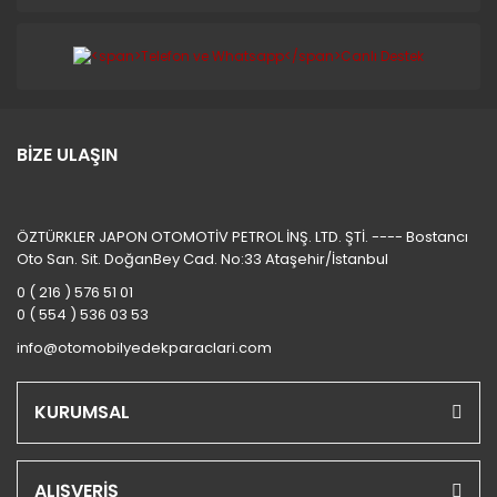
BİZE ULAŞIN
ÖZTÜRKLER JAPON OTOMOTİV PETROL İNŞ. LTD. ŞTİ. ---- Bostancı
Oto San. Sit. DoğanBey Cad. No:33 Ataşehir/İstanbul
0 ( 216 ) 576 51 01
0 ( 554 ) 536 03 53
info@otomobilyedekparaclari.com
KURUMSAL
ALIŞVERİŞ