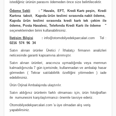
istediğiniz ürünün parasını ödemeden önce size belirtilecektir.
Ödeme Şekli
:
"
Havale, EFT, Kredi Kartı peşin,
Kredi
Kartına taksit
,
Kapıda ürün teslimi sırasında nakit ödeme,
Kapıda ürün teslimi sırasında kredi kartı tek çekim ile
ödeme, Posta Havalesi, Telefonda Kredi Kartı ile ödeme
"
seçeneklerinden birini kullanabilirsiniz
.
İletişim Bilgisi
:
info@otomobilyedekparcalari.com
Tel :
0216 574 96 34
Satın alınan ürünler Üretici / İthalatçı firmanın analizleri
neticesinde garanti kapsamına alınmıştır.
Satın alınan ürünleri, aracınıza uymadığında veya memnun
kalmadığınızda 7 gün içerisinde, kullanmadan ve ambalajı hasar
görmeden ( Tekrar satılabilirlik özelliğini yitirmeden ) iade
edebilirsiniz.
Ürün Orji
nal Ambalajında ulaştırılır.
Satın aldığınız ürünlerin farklı olmaması için, ürün fotoğrafları
ile numunesini karşılaştırmanızı
önemle
tavsiye ederiz.
Otomobilyedekparcalari.com
'a üye olmadan alış veriş
yapabilirsiniz.