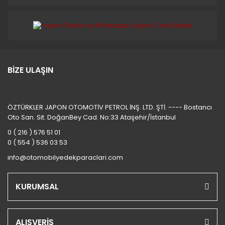
BİZE ULAŞIN
ÖZTÜRKLER JAPON OTOMOTİV PETROL İNŞ. LTD. ŞTİ. ---- Bostancı
Oto San. Sit. DoğanBey Cad. No:33 Ataşehir/İstanbul
0 ( 216 ) 576 51 01
0 ( 554 ) 536 03 53
info@otomobilyedekparaclari.com
KURUMSAL
ALIŞVERİŞ