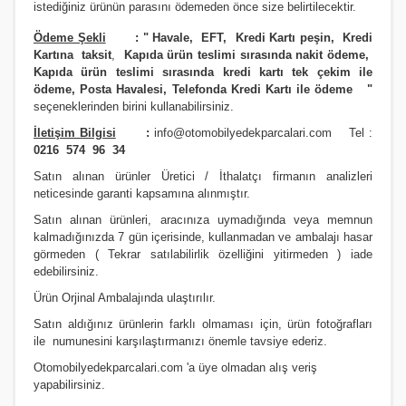
istediğiniz ürünün parasını ödemeden önce size belirtilecektir.
Ödeme Şekli
:
"
Havale, EFT, Kredi Kartı peşin,
Kredi
Kartına taksit
,
Kapıda ürün teslimi sırasında nakit ödeme,
Kapıda ürün teslimi sırasında kredi kartı tek çekim ile
ödeme, Posta Havalesi, Telefonda Kredi Kartı ile ödeme
"
seçeneklerinden birini kullanabilirsiniz
.
İletişim Bilgisi
:
info@otomobilyedekparcalari.com
Tel :
0216 574 96 34
Satın alınan ürünler Üretici / İthalatçı firmanın analizleri
neticesinde garanti kapsamına alınmıştır.
Satın alınan ürünleri, aracınıza uymadığında veya memnun
kalmadığınızda 7 gün içerisinde, kullanmadan ve ambalajı hasar
görmeden ( Tekrar satılabilirlik özelliğini yitirmeden ) iade
edebilirsiniz.
Ürün Orji
nal Ambalajında ulaştırılır.
Satın aldığınız ürünlerin farklı olmaması için, ürün fotoğrafları
ile numunesini karşılaştırmanızı
önemle
tavsiye ederiz.
Otomobilyedekparcalari.com
'a üye olmadan alış veriş
yapabilirsiniz.