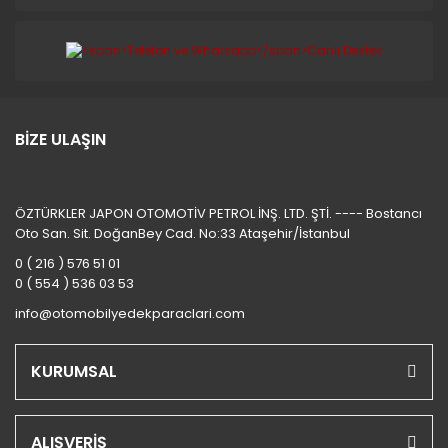
BİZE ULAŞIN
ÖZTÜRKLER JAPON OTOMOTİV PETROL İNŞ. LTD. ŞTİ. ---- Bostancı
Oto San. Sit. DoğanBey Cad. No:33 Ataşehir/İstanbul
0 ( 216 ) 576 51 01
0 ( 554 ) 536 03 53
info@otomobilyedekparaclari.com
KURUMSAL
ALIŞVERİŞ