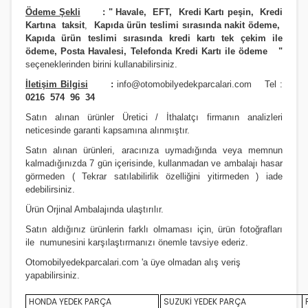
Ödeme Şekli
:
"
Havale, EFT, Kredi Kartı peşin,
Kredi
Kartına taksit
,
Kapıda ürün teslimi sırasında nakit ödeme,
Kapıda ürün teslimi sırasında kredi kartı tek çekim ile
ödeme, Posta Havalesi, Telefonda Kredi Kartı ile ödeme
"
seçeneklerinden birini kullanabilirsiniz
.
İletişim Bilgisi
:
info@otomobilyedekparcalari.com
Tel :
0216 574 96 34
Satın alınan ürünler Üretici / İthalatçı firmanın analizleri
neticesinde garanti kapsamına alınmıştır.
Satın alınan ürünleri, aracınıza uymadığında veya memnun
kalmadığınızda 7 gün içerisinde, kullanmadan ve ambalajı hasar
görmeden ( Tekrar satılabilirlik özelliğini yitirmeden ) iade
edebilirsiniz.
Ürün Orji
nal Ambalajında ulaştırılır.
Satın aldığınız ürünlerin farklı olmaması için, ürün fotoğrafları
ile numunesini karşılaştırmanızı
önemle
tavsiye ederiz.
Otomobilyedekparcalari.com
'a üye olmadan alış veriş
yapabilirsiniz.
HONDA YEDEK PARÇA
SUZUKİ YEDEK PARÇA