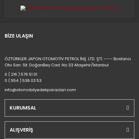
BİZE ULAŞIN
ÖZTÜRKLER JAPON OTOMOTİV PETROL İNŞ. LTD. ŞTİ. ---- Bostancı
Oto San. Sit. DoğanBey Cad. No:33 Ataşehir/İstanbul
0 ( 216 ) 576 51 01
0 ( 554 ) 536 03 53
info@otomobilyedekparaclari.com
KURUMSAL
ALIŞVERİŞ