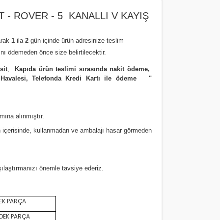
T - ROVER - 5 KANALLI V KAYIŞ
arak
1
ila
2
gün içinde ürün adresinize
teslim
nı ödemeden önce size belirtilecektir.
sit
,
Kapıda ürün teslimi sırasında nakit ödeme,
 Havalesi, Telefonda Kredi Kartı ile ödeme
"
amına alınmıştır.
 içerisinde, kullanmadan ve ambalajı hasar görmeden
rşılaştırmanızı
önemle
tavsiye ederiz.
EK PARÇA
DEK PARÇA