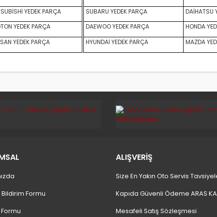
SUBİSHİ YEDEK PARÇA
SUBARU YEDEK PARÇA
DAİHATSU 
TON YEDEK PARÇA
DAEWOO YEDEK PARÇA
HONDA YED
SAN YEDEK PARÇA
HYUNDAİ YEDEK PARÇA
MAZDA YED
MSAL
ALIŞVERİŞ
ızda
Size En Yakın Oto Servis Tavsiyel
 Bildirim Formu
Kapıda Güvenli Ödeme ARAS K
m Formu
Mesafeli Satış Sözleşmesi