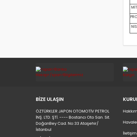
MİT
PRO
NİS
BİZE ULAŞIN
KURU
ÖZTÜRKLER JAPON OTOMOTİV PETROL
Hakkım
İNŞ. LTD. ŞTİ. ---- Bostancı Oto San. Sit.
Havale
DoğanBey Cad. No:33 Ataşehir/
İstanbul
İletişi