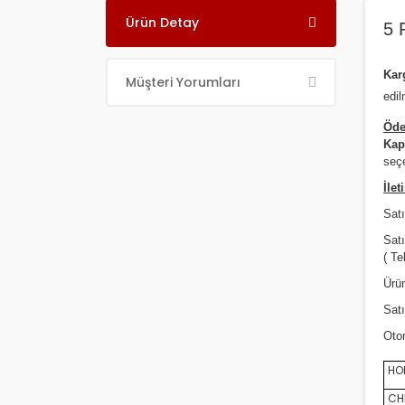
Ürün Detay
5 
Ka
Müşteri Yorumları
edil
Öde
Kap
seçe
İlet
Satı
Sat
( Te
Ürün
Satı
Oto
HON
CHE