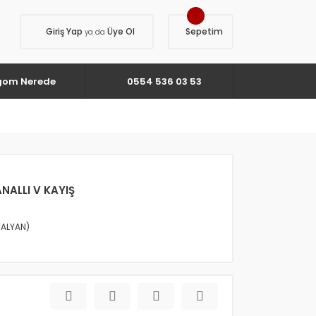
Giriş Yap
Üye Ol
Sepetim
ya da
gom Nerede
0554 536 03 53
ANALLI V KAYIŞ
TALYAN)