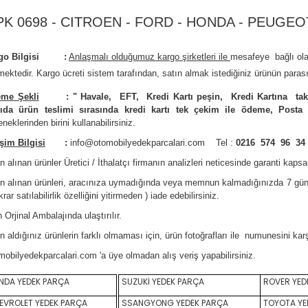
PK 0698 - CITROEN - FORD - HONDA - PEUGEO
rgo Bilgisi :
Anlaşmalı olduğumuz kargo şirketleri ile
m
esafeye bağlı ol
mektedir.
Kargo ücreti sistem tarafından, satın almak istediğiniz ürünün parası
me Şekli
:
"
Havale, EFT, Kredi Kartı peşin,
Kredi Kartına tak
ıda ürün teslimi sırasında kredi kartı tek çekim ile ödeme, Posta
neklerinden birini kullanabilirsiniz
.
işim Bilgisi
:
info@otomobilyedekparcalari.com
Tel :
0216 574 96 34
n alınan ürünler Üretici / İthalatçı firmanın analizleri neticesinde garanti kaps
ın alınan ürünleri, aracınıza uymadığında veya memnun kalmadığınızda 7 gün
krar satılabilirlik özelliğini yitirmeden ) iade edebilirsiniz.
 Orji
nal Ambalajında ulaştırılır.
n aldığınız ürünlerin farklı olmaması için, ürün fotoğrafları ile numunesini ka
mobilyedekparcalari.com
'a üye olmadan alış veriş yapabilirsiniz.
DA YEDEK PARÇA
SUZUKİ YEDEK PARÇA
ROVER YED
VROLET YEDEK PARÇA
SSANGYONG YEDEK PARÇA
TOYOTA YE