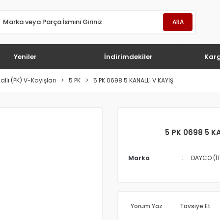
ARA
Yeniler
İndirimdekiler
Kar
llı (PK) V-Kayışları
5 PK
5 PK 0698 5 KANALLI V KAYIŞ
5 PK 0698 5 K
Marka
DAYCO (İ
Yorum Yaz
Tavsiye Et