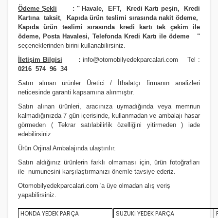
Ödeme Şekli
:
"
Havale, EFT, Kredi Kartı peşin,
Kredi
Kartına taksit
,
Kapıda ürün teslimi sırasında nakit ödeme,
Kapıda ürün teslimi sırasında kredi kartı tek çekim ile
ödeme, Posta Havalesi, Telefonda Kredi Kartı ile ödeme
"
seçeneklerinden birini kullanabilirsiniz
.
İletişim Bilgisi
:
info@otomobilyedekparcalari.com
Tel :
0216 574 96 34
Satın alınan ürünler Üretici / İthalatçı firmanın analizleri
neticesinde garanti kapsamına alınmıştır.
Satın alınan ürünleri, aracınıza uymadığında veya memnun
kalmadığınızda 7 gün içerisinde, kullanmadan ve ambalajı hasar
görmeden ( Tekrar satılabilirlik özelliğini yitirmeden ) iade
edebilirsiniz.
Ürün Orji
nal Ambalajında ulaştırılır.
Satın aldığınız ürünlerin farklı olmaması için, ürün fotoğrafları
ile numunesini karşılaştırmanızı
önemle
tavsiye ederiz.
Otomobilyedekparcalari.com
'a üye olmadan alış veriş
yapabilirsiniz.
HONDA YEDEK PARÇA
SUZUKİ YEDEK PARÇA