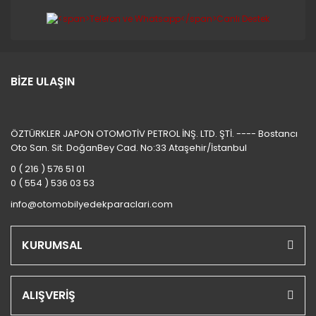
BİZE ULAŞIN
ÖZTÜRKLER JAPON OTOMOTİV PETROL İNŞ. LTD. ŞTİ. ---- Bostancı
Oto San. Sit. DoğanBey Cad. No:33 Ataşehir/İstanbul
0 ( 216 ) 576 51 01
0 ( 554 ) 536 03 53
info@otomobilyedekparaclari.com
KURUMSAL
ALIŞVERİŞ