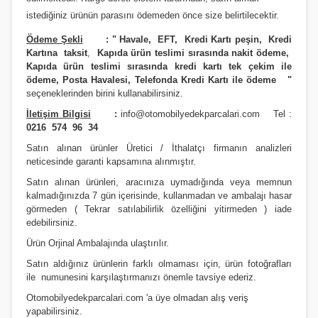
istediğiniz ürünün parasını ödemeden önce size belirtilecektir.
Ödeme Şekli
:
"
Havale, EFT, Kredi Kartı peşin,
Kredi
Kartına taksit
,
Kapıda ürün teslimi sırasında nakit ödeme,
Kapıda ürün teslimi sırasında kredi kartı tek çekim ile
ödeme, Posta Havalesi, Telefonda Kredi Kartı ile ödeme
"
seçeneklerinden birini kullanabilirsiniz
.
İletişim Bilgisi
:
info@otomobilyedekparcalari.com
Tel :
0216 574 96 34
Satın alınan ürünler Üretici / İthalatçı firmanın analizleri
neticesinde garanti kapsamına alınmıştır.
Satın alınan ürünleri, aracınıza uymadığında veya memnun
kalmadığınızda 7 gün içerisinde, kullanmadan ve ambalajı hasar
görmeden ( Tekrar satılabilirlik özelliğini yitirmeden ) iade
edebilirsiniz.
Ürün Orji
nal Ambalajında ulaştırılır.
Satın aldığınız ürünlerin farklı olmaması için, ürün fotoğrafları
ile numunesini karşılaştırmanızı
önemle
tavsiye ederiz.
Otomobilyedekparcalari.com
'a üye olmadan alış veriş
yapabilirsiniz.