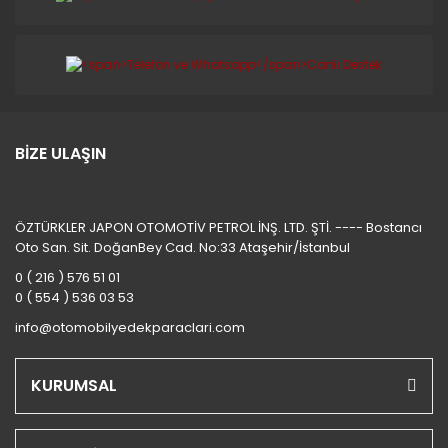
BİZE ULAŞIN
ÖZTÜRKLER JAPON OTOMOTİV PETROL İNŞ. LTD. ŞTİ. ---- Bostancı
Oto San. Sit. DoğanBey Cad. No:33 Ataşehir/İstanbul
0 ( 216 ) 576 51 01
0 ( 554 ) 536 03 53
info@otomobilyedekparaclari.com
KURUMSAL