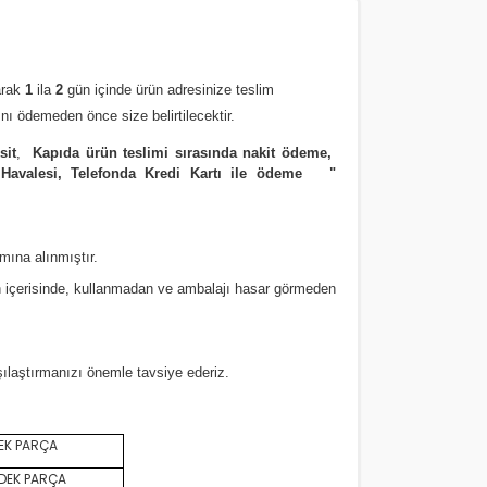
arak
1
ila
2
gün içinde ürün adresinize
teslim
nı ödemeden önce size belirtilecektir.
sit
,
Kapıda ürün teslimi sırasında nakit ödeme,
 Havalesi, Telefonda Kredi Kartı ile ödeme
"
amına alınmıştır.
 içerisinde, kullanmadan ve ambalajı hasar görmeden
rşılaştırmanızı
önemle
tavsiye ederiz.
EK PARÇA
DEK PARÇA