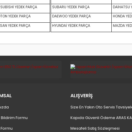
SUBİSHİ YEDEK PARÇA
SUBARU YEDEK PARÇA
DAİHATSU 
TON YEDEK PARÇA
DAEWOO YEDEK PARÇA
HONDA YED
SAN YEDEK PARÇA
HYUNDAİ YEDEK PARÇA
MAZDA YED
MSAL
ALIŞVERİŞ
ızda
Size En Yakın Oto Servis Tavsiyel
 Bildirim Formu
Kapıda Güvenli Ödeme ARAS K
m Formu
Mesafeli Satış Sözleşmesi