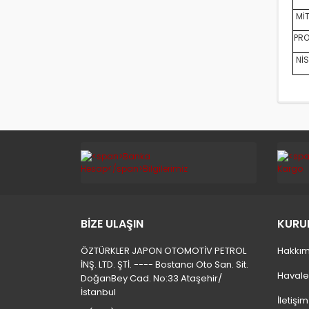
MİT
PRO
NİS
BİZE ULAŞIN
KURU
ÖZTÜRKLER JAPON OTOMOTİV PETROL
Hakkım
İNŞ. LTD. ŞTİ. ---- Bostancı Oto San. Sit.
Havale
DoğanBey Cad. No:33 Ataşehir/
İstanbul
İletişi