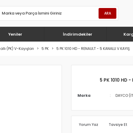
ARA
Yeniler
İndirimdekiler
Kar
llı (PK) V-Kayışları
5 PK
5 PK 1010 HD - RENAULT - 5 KANALLI V KAYIŞ
5 PK 1010 HD -
Marka
DAYCO (İ
Yorum Yaz
Tavsiye Et