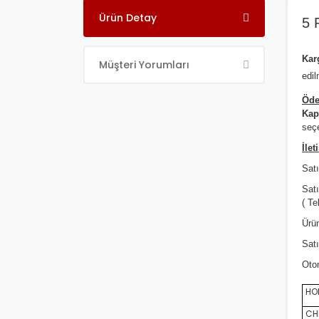
Ürün Detay
5 
Ka
Müşteri Yorumları
edil
Öde
Kap
seçe
İlet
Satı
Sat
( Te
Ürün
Satı
Oto
HON
CHE