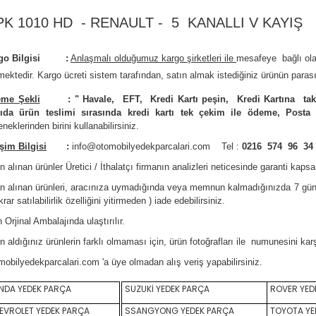
PK 1010 HD - RENAULT - 5 KANALLI V KAYIŞ
rgo Bilgisi :
Anlaşmalı olduğumuz kargo şirketleri ile
m
esafeye bağlı ol
mektedir.
Kargo ücreti sistem tarafından, satın almak istediğiniz ürünün parası
me Şekli
:
"
Havale, EFT, Kredi Kartı peşin,
Kredi Kartına tak
ıda ürün teslimi sırasında kredi kartı tek çekim ile ödeme, Posta
neklerinden birini kullanabilirsiniz
.
işim Bilgisi
:
info@otomobilyedekparcalari.com
Tel :
0216 574 96 34
n alınan ürünler Üretici / İthalatçı firmanın analizleri neticesinde garanti kaps
ın alınan ürünleri, aracınıza uymadığında veya memnun kalmadığınızda 7 gün
krar satılabilirlik özelliğini yitirmeden ) iade edebilirsiniz.
 Orji
nal Ambalajında ulaştırılır.
n aldığınız ürünlerin farklı olmaması için, ürün fotoğrafları ile numunesini ka
mobilyedekparcalari.com
'a üye olmadan alış veriş yapabilirsiniz.
DA YEDEK PARÇA
SUZUKİ YEDEK PARÇA
ROVER YED
VROLET YEDEK PARÇA
SSANGYONG YEDEK PARÇA
TOYOTA YE