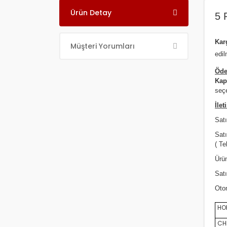
Ürün Detay
5 
Ka
Müşteri Yorumları
edil
Öde
Kap
seçe
İlet
Satı
Sat
( Te
Ürün
Satı
Oto
HON
CHE