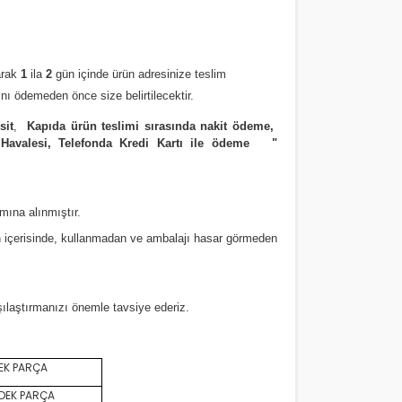
arak
1
ila
2
gün içinde ürün adresinize
teslim
nı ödemeden önce size belirtilecektir.
sit
,
Kapıda ürün teslimi sırasında nakit ödeme,
 Havalesi, Telefonda Kredi Kartı ile ödeme
"
amına alınmıştır.
 içerisinde, kullanmadan ve ambalajı hasar görmeden
rşılaştırmanızı
önemle
tavsiye ederiz.
EK PARÇA
DEK PARÇA