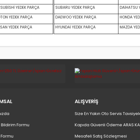
SUBİSHİ YEDEK PARÇA
SUBARU YEDEK PARÇA
DAİHATSU 
TON YEDEK PARÇA
DAEWOO YEDEK PARÇA
HONDA YED
SAN YEDEK PARÇA
HYUNDAİ YEDEK PARÇA
MAZDA YED
MSAL
ALIŞVERİŞ
ızda
Size En Yakın Oto Servis Tavsiyel
 Bildirim Formu
Kapıda Güvenli Ödeme ARAS K
m Formu
Mesafeli Satış Sözleşmesi