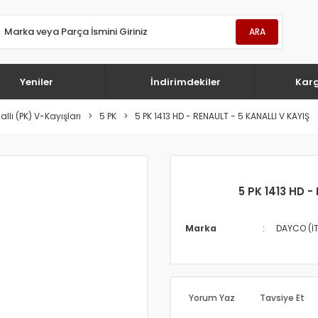
ARA
Yeniler
İndirimdekiler
Kar
llı (PK) V-Kayışları
5 PK
5 PK 1413 HD - RENAULT - 5 KANALLI V KAYIŞ
5 PK 1413 HD -
Marka
DAYCO (İ
Yorum Yaz
Tavsiye Et