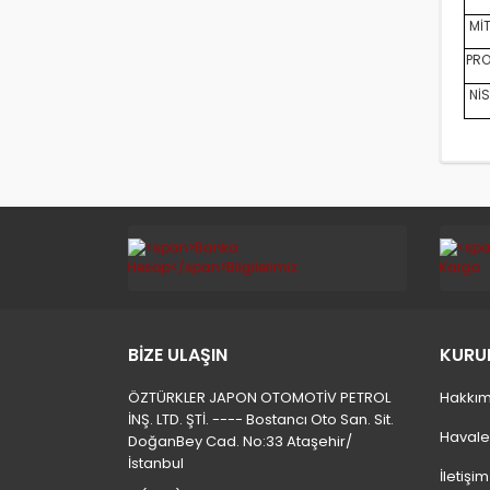
MİT
PRO
NİS
BİZE ULAŞIN
KURU
ÖZTÜRKLER JAPON OTOMOTİV PETROL
Hakkım
İNŞ. LTD. ŞTİ. ---- Bostancı Oto San. Sit.
Havale
DoğanBey Cad. No:33 Ataşehir/
İstanbul
İletişi