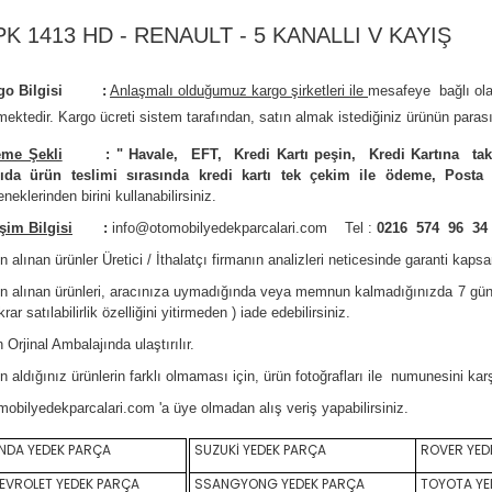
PK 1413 HD - RENAULT - 5 KANALLI V KAYIŞ
rgo Bilgisi :
Anlaşmalı olduğumuz kargo şirketleri ile
m
esafeye bağlı ol
mektedir.
Kargo ücreti sistem tarafından, satın almak istediğiniz ürünün parası
me Şekli
:
"
Havale, EFT, Kredi Kartı peşin,
Kredi Kartına tak
ıda ürün teslimi sırasında kredi kartı tek çekim ile ödeme, Posta
neklerinden birini kullanabilirsiniz
.
işim Bilgisi
:
info@otomobilyedekparcalari.com
Tel :
0216 574 96 34
n alınan ürünler Üretici / İthalatçı firmanın analizleri neticesinde garanti kaps
ın alınan ürünleri, aracınıza uymadığında veya memnun kalmadığınızda 7 gün
krar satılabilirlik özelliğini yitirmeden ) iade edebilirsiniz.
 Orji
nal Ambalajında ulaştırılır.
n aldığınız ürünlerin farklı olmaması için, ürün fotoğrafları ile numunesini ka
mobilyedekparcalari.com
'a üye olmadan alış veriş yapabilirsiniz.
DA YEDEK PARÇA
SUZUKİ YEDEK PARÇA
ROVER YED
VROLET YEDEK PARÇA
SSANGYONG YEDEK PARÇA
TOYOTA YE