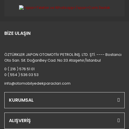
BİZE ULAŞIN
ÖZTÜRKLER JAPON OTOMOTİV PETROL İNŞ. LTD. ŞTİ. ---- Bostancı
Oto San. Sit. DoğanBey Cad. No:33 Ataşehir/İstanbul
0 ( 216 ) 576 51 01
0 ( 554 ) 536 03 53
info@otomobilyedekparaclari.com
KURUMSAL
ALIŞVERİŞ