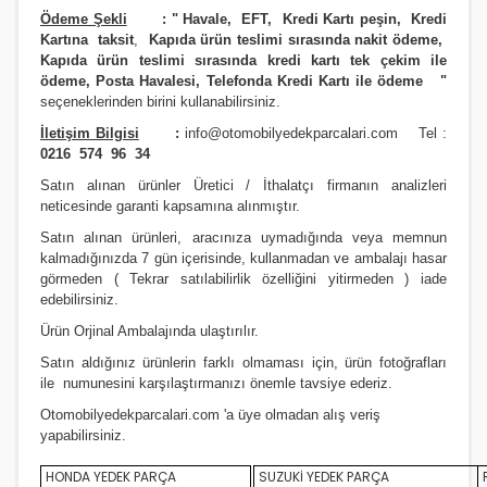
Ödeme Şekli
:
"
Havale, EFT, Kredi Kartı peşin,
Kredi
Kartına taksit
,
Kapıda ürün teslimi sırasında nakit ödeme,
Kapıda ürün teslimi sırasında kredi kartı tek çekim ile
ödeme, Posta Havalesi, Telefonda Kredi Kartı ile ödeme
"
seçeneklerinden birini kullanabilirsiniz
.
İletişim Bilgisi
:
info@otomobilyedekparcalari.com
Tel :
0216 574 96 34
Satın alınan ürünler Üretici / İthalatçı firmanın analizleri
neticesinde garanti kapsamına alınmıştır.
Satın alınan ürünleri, aracınıza uymadığında veya memnun
kalmadığınızda 7 gün içerisinde, kullanmadan ve ambalajı hasar
görmeden ( Tekrar satılabilirlik özelliğini yitirmeden ) iade
edebilirsiniz.
Ürün Orji
nal Ambalajında ulaştırılır.
Satın aldığınız ürünlerin farklı olmaması için, ürün fotoğrafları
ile numunesini karşılaştırmanızı
önemle
tavsiye ederiz.
Otomobilyedekparcalari.com
'a üye olmadan alış veriş
yapabilirsiniz.
HONDA YEDEK PARÇA
SUZUKİ YEDEK PARÇA