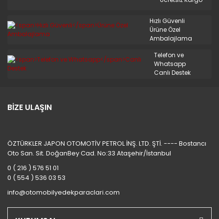
STAREX MİNİBÜS 97/08
TERRACAN
Hızlı Güvenli
Ürüne Özel
Ambalajlama
TRAJET
Telefon ve
TUCSON 2010/2012
Whatsapp
Canlı Destek
TUCSON 2015 VE ÜSTÜ
TUCSON 4X4 JEEP
BİZE ULAŞIN
XG
ÖZTÜRKLER JAPON OTOMOTİV PETROL İNŞ. LTD. ŞTİ. ---- Bostancı
Oto San. Sit. DoğanBey Cad. No:33 Ataşehir/İstanbul
0 ( 216 ) 576 51 01
0 ( 554 ) 536 03 53
info@otomobilyedekparaclari.com