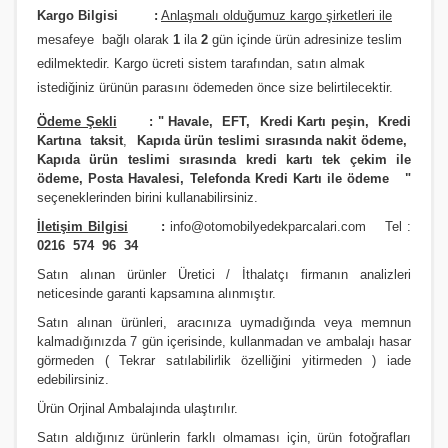
Kargo Bilgisi :
Anlaşmalı olduğumuz kargo şirketleri ile
JAZZ 2002-2006
i20- 2012 ve Üstü
SOUL
PREMACY
QASHQAİ 2013 VE ÜSTÜ MODEL
RAV4 2012 ve Üstü
m
esafeye bağlı olarak
1
ila
2
gün içinde ürün adresinize
teslim
JAZZ 2006/2009
İ30- 2008 ve Üstü
SPORTAGE 2004 Ve Üstü
RX8
SKYSTAR PİCK UP
RAV4 4X4 1991/2000
edilmektedir.
Kargo ücreti sistem tarafından, satın almak
istediğiniz ürünün parasını ödemeden önce size belirtilecektir.
JAZZ 2009/2012
İ30- 2012 VE ÜSTÜ
SPORTAGE 2011 VE ÜSTÜ MODEL
SUNNY
RAV4 4X4 2001/2004
Ödeme Şekli
:
"
Havale, EFT, Kredi Kartı peşin,
Kredi
JAZZ 2012 ve Üstü
İ40
SPORTAGE 2016 VE ÜSTÜ MODEL
TERRANO
RAV4 4X4 2004/2006
Kartına taksit
,
Kapıda ürün teslimi sırasında nakit ödeme,
Kapıda ürün teslimi sırasında kredi kartı tek çekim ile
LEGEND
İONIQ 2016 ve Üstü Model
VENGA
URVAN MİNİBÜS E24
RAV4 4X4 2007/2009
ödeme, Posta Havalesi, Telefonda Kredi Kartı ile ödeme
"
seçeneklerinden birini kullanabilirsiniz
.
PRELUDE
İX20
VANETTE (VANETTA) / C23
RAV4 4X4 2009/2012
İletişim Bilgisi
:
info@otomobilyedekparcalari.com
Tel :
0216 574 96 34
S2000
İX35
X-TRAİL
STARLET
Satın alınan ürünler Üretici / İthalatçı firmanın analizleri
neticesinde garanti kapsamına alınmıştır.
SHUTTLE
İX45
X-TRAİL 2014 VE ÜSTÜ
YARİS 1999/2000
Satın alınan ürünleri, aracınıza uymadığında veya memnun
STREAM
İX55
YARİS 2000/2006
kalmadığınızda 7 gün içerisinde, kullanmadan ve ambalajı hasar
görmeden ( Tekrar satılabilirlik özelliğini yitirmeden ) iade
KONA 2017 ve Üstü
YARİS 2006/2012
edebilirsiniz.
Ürün Orji
nal Ambalajında ulaştırılır.
MATRİX
YARİS 2012 VE ÜSTÜ
Satın aldığınız ürünlerin farklı olmaması için, ürün fotoğrafları