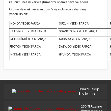
ile numunesini karşılaştırmanızı
önemle
tavsiye ederiz.
S.COUPE(1.5I)
Otomobilyedekparcalari.com
'a üye olmadan alış veriş
SANTA FE 2002/2007
yapabilirsiniz.
SANTA FE 2007 ve Üstü
HONDA YEDEK PARÇA
SUZUKİ YEDEK PARÇA
CHEVROLET YEDEK PARÇA
SSANGYONG YEDEK PARÇA
SANTA FE 2012/2016
MİTSUBİSHİ YEDEK PARÇA
SUBARU YEDEK PARÇA
D
SONATA 1988/1993
PROTON YEDEK PARÇA
DAEWOO YEDEK PARÇA
SONATA 1994/1996
NİSSAN YEDEK PARÇA
HYUNDAİ YEDEK PARÇA
SONATA 1997/1999
SONATA 1999/2002
SONATA 2003/2005
Banka Hesap
SONATA 2005/2011
Bilgilerimiz
STAREX LİBERO
250 TL Üzerine
Ücretsiz Kargo