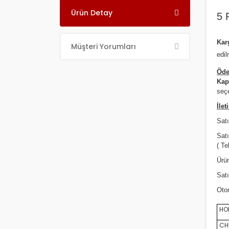
Ürün Detay
5 
Ka
Müşteri Yorumları
edil
Öde
Kap
seçe
İlet
Satı
Sat
( Te
Ürün
Satı
Oto
HON
CHE