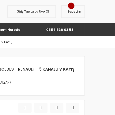
Giriş Yap
Üye Ol
Sepetim
ya da
gom Nerede
0554 536 03 53
 V KAYIŞ
ERCEDES - RENAULT - 5 KANALLI V KAYIŞ
TALYAN)