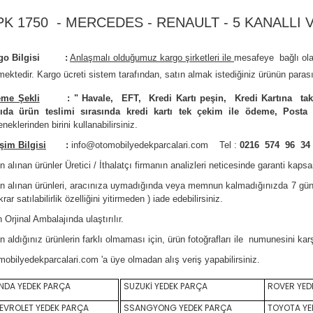
PK 1750 - MERCEDES - RENAULT - 5 KANALLI 
rgo Bilgisi :
Anlaşmalı olduğumuz kargo şirketleri ile
m
esafeye bağlı ol
mektedir.
Kargo ücreti sistem tarafından, satın almak istediğiniz ürünün parası
me Şekli
:
"
Havale, EFT, Kredi Kartı peşin,
Kredi Kartına tak
ıda ürün teslimi sırasında kredi kartı tek çekim ile ödeme, Posta
neklerinden birini kullanabilirsiniz
.
işim Bilgisi
:
info@otomobilyedekparcalari.com
Tel :
0216 574 96 34
n alınan ürünler Üretici / İthalatçı firmanın analizleri neticesinde garanti kaps
ın alınan ürünleri, aracınıza uymadığında veya memnun kalmadığınızda 7 gün
krar satılabilirlik özelliğini yitirmeden ) iade edebilirsiniz.
 Orji
nal Ambalajında ulaştırılır.
n aldığınız ürünlerin farklı olmaması için, ürün fotoğrafları ile numunesini ka
mobilyedekparcalari.com
'a üye olmadan alış veriş yapabilirsiniz.
DA YEDEK PARÇA
SUZUKİ YEDEK PARÇA
ROVER YED
VROLET YEDEK PARÇA
SSANGYONG YEDEK PARÇA
TOYOTA YE