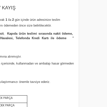
V KAYIŞ
arak
1
ila
2
gün içinde ürün adresinize
teslim
nı ödemeden önce size belirtilecektir.
sit
,
Kapıda ürün teslimi sırasında nakit ödeme,
 Havalesi, Telefonda Kredi Kartı ile ödeme
"
amına alınmıştır.
 içerisinde, kullanmadan ve ambalajı hasar görmeden
rşılaştırmanızı
önemle
tavsiye ederiz.
EK PARÇA
DEK PARÇA