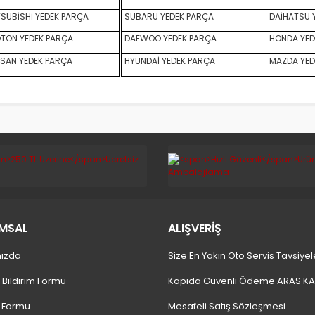
SUBİSHİ YEDEK PARÇA
SUBARU YEDEK PARÇA
DAİHATSU 
TON YEDEK PARÇA
DAEWOO YEDEK PARÇA
HONDA YED
SAN YEDEK PARÇA
HYUNDAİ YEDEK PARÇA
MAZDA YED
MSAL
ALIŞVERİŞ
ızda
Size En Yakın Oto Servis Tavsiyel
 Bildirim Formu
Kapıda Güvenli Ödeme ARAS K
m Formu
Mesafeli Satış Sözleşmesi