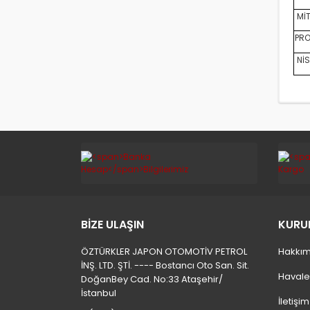
MİT
PRO
NİS
BİZE ULAŞIN
KURU
ÖZTÜRKLER JAPON OTOMOTİV PETROL
Hakkım
İNŞ. LTD. ŞTİ. ---- Bostancı Oto San. Sit.
Havale
DoğanBey Cad. No:33 Ataşehir/
İstanbul
İletişi