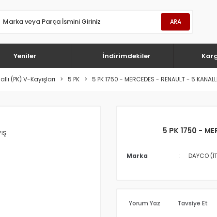
ARA
Yeniler
İndirimdekiler
Kar
llı (PK) V-Kayışları
5 PK
5 PK 1750 - MERCEDES - RENAULT - 5 KANALLI
5 PK 1750 - M
Marka
DAYCO (İ
Yorum Yaz
Tavsiye Et