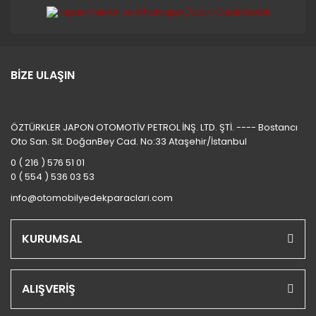
BİZE ULAŞIN
ÖZTÜRKLER JAPON OTOMOTİV PETROL İNŞ. LTD. ŞTİ. ---- Bostancı
Oto San. Sit. DoğanBey Cad. No:33 Ataşehir/İstanbul
0 ( 216 ) 576 51 01
0 ( 554 ) 536 03 53
info@otomobilyedekparaclari.com
KURUMSAL
ALIŞVERİŞ