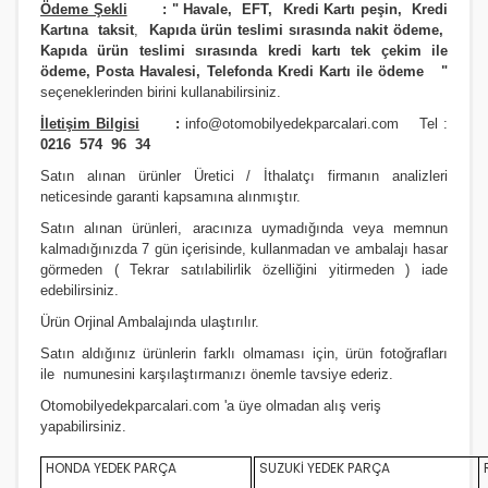
Ödeme Şekli
:
"
Havale, EFT, Kredi Kartı peşin,
Kredi
Kartına taksit
,
Kapıda ürün teslimi sırasında nakit ödeme,
Kapıda ürün teslimi sırasında kredi kartı tek çekim ile
ödeme, Posta Havalesi, Telefonda Kredi Kartı ile ödeme
"
seçeneklerinden birini kullanabilirsiniz
.
İletişim Bilgisi
:
info@otomobilyedekparcalari.com
Tel :
0216 574 96 34
Satın alınan ürünler Üretici / İthalatçı firmanın analizleri
neticesinde garanti kapsamına alınmıştır.
Satın alınan ürünleri, aracınıza uymadığında veya memnun
kalmadığınızda 7 gün içerisinde, kullanmadan ve ambalajı hasar
görmeden ( Tekrar satılabilirlik özelliğini yitirmeden ) iade
edebilirsiniz.
Ürün Orji
nal Ambalajında ulaştırılır.
Satın aldığınız ürünlerin farklı olmaması için, ürün fotoğrafları
ile numunesini karşılaştırmanızı
önemle
tavsiye ederiz.
Otomobilyedekparcalari.com
'a üye olmadan alış veriş
yapabilirsiniz.
HONDA YEDEK PARÇA
SUZUKİ YEDEK PARÇA