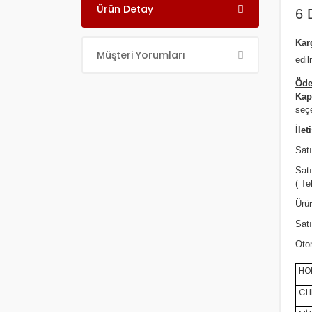
Ürün Detay
6 
Ka
Müşteri Yorumları
edil
Öde
Kap
seçe
İlet
Satı
Sat
( Te
Ürün
Satı
Oto
HON
CHE