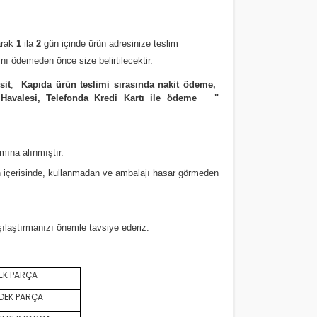
arak
1
ila
2
gün içinde ürün adresinize
teslim
nı ödemeden önce size belirtilecektir.
sit
,
Kapıda ürün teslimi sırasında nakit ödeme,
 Havalesi, Telefonda Kredi Kartı ile ödeme
"
amına alınmıştır.
 içerisinde, kullanmadan ve ambalajı hasar görmeden
rşılaştırmanızı
önemle
tavsiye ederiz.
EK PARÇA
DEK PARÇA