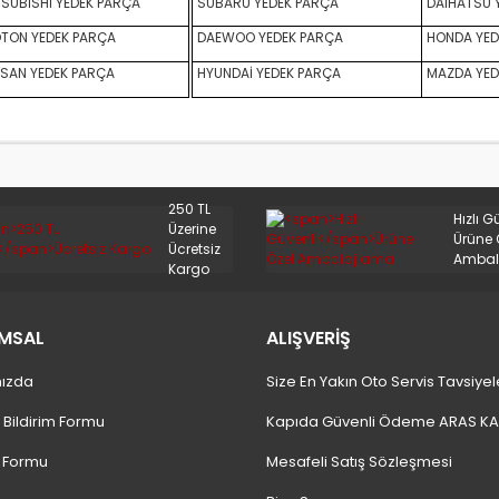
SUBİSHİ YEDEK PARÇA
SUBARU YEDEK PARÇA
DAİHATSU 
TON YEDEK PARÇA
DAEWOO YEDEK PARÇA
HONDA YED
SAN YEDEK PARÇA
HYUNDAİ YEDEK PARÇA
MAZDA YED
250 TL
Hızlı G
Üzerine
Ürüne 
Ücretsiz
Ambal
Kargo
MSAL
ALIŞVERİŞ
ızda
Size En Yakın Oto Servis Tavsiyel
 Bildirim Formu
Kapıda Güvenli Ödeme ARAS K
m Formu
Mesafeli Satış Sözleşmesi