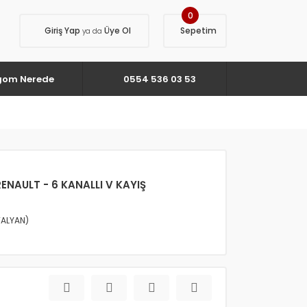
0
Giriş Yap
Üye Ol
Sepetim
ya da
gom Nerede
0554 536 03 53
RENAULT - 6 KANALLI V KAYIŞ
TALYAN)