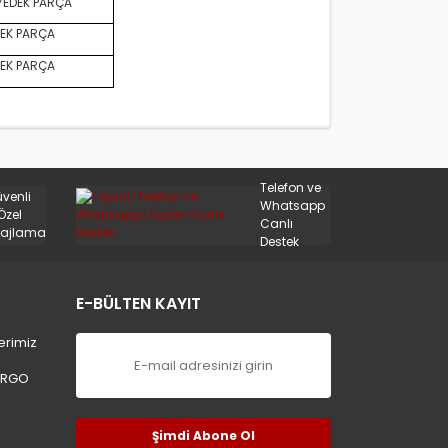
YEDEK PARÇA
EK PARÇA
EK PARÇA
Telefon ve
üvenli
Whatsapp
Özel
Canlı
ajlama
Destek
E-BÜLTEN KAYIT
erimiz
ARGO
Şimdi Abone Ol