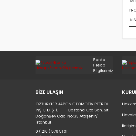
MİT
PRO
NİS
Banka
Hesap
Bilgilerimiz
BİZE ULAŞIN
KURU
ÖZTÜRKLER JAPON OTOMOTİV PETROL
Hakkım
İNŞ. LTD. ŞTİ. ---- Bostancı Oto San. Sit.
Havale
DoğanBey Cad. No:33 Ataşehir/
İstanbul
İletişi
0 ( 216 ) 576 51 01