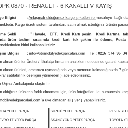
DPK 0870 - RENAULT - 6 KANALLI V KAYIŞ
rgo Bilgisi :
Anlaşmalı olduğumuz kargo şirketleri ile
m
esafeye bağlı ol
mektedir.
Kargo ücreti sistem tarafından, satın almak istediğiniz ürünün parası
me Şekli
:
"
Havale, EFT, Kredi Kartı peşin,
Kredi Kartına tak
ıda ürün teslimi sırasında kredi kartı tek çekim ile ödeme, Posta
neklerinden birini kullanabilirsiniz
.
işim Bilgisi
:
info@otomobilyedekparcalari.com
Tel :
0216 574 96 34
n alınan ürünler Üretici / İthalatçı firmanın analizleri neticesinde garanti kaps
ın alınan ürünleri, aracınıza uymadığında veya memnun kalmadığınızda 7 gün
krar satılabilirlik özelliğini yitirmeden ) iade edebilirsiniz.
 Orji
nal Ambalajında ulaştırılır.
n aldığınız ürünlerin farklı olmaması için, ürün fotoğrafları ile numunesini ka
mobilyedekparcalari.com
'a üye olmadan alış veriş yapabilirsiniz.
DA YEDEK PARÇA
SUZUKİ YEDEK PARÇA
ROVER YED
VROLET YEDEK PARÇA
SSANGYONG YEDEK PARÇA
TOYOTA YE