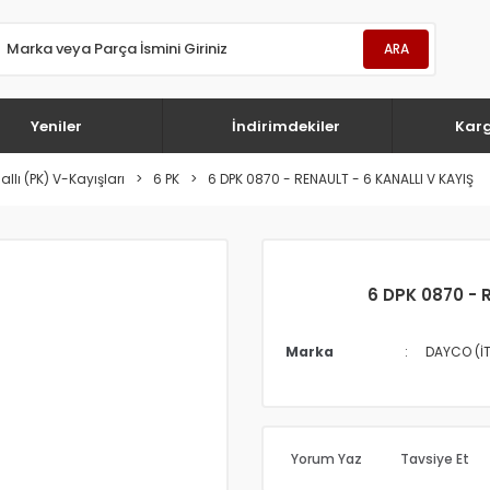
ARA
Yeniler
İndirimdekiler
Kar
llı (PK) V-Kayışları
6 PK
6 DPK 0870 - RENAULT - 6 KANALLI V KAYIŞ
6 DPK 0870 - 
Marka
DAYCO (İ
Yorum Yaz
Tavsiye Et