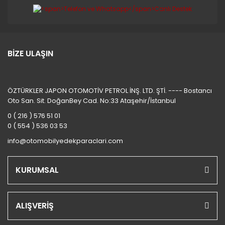
BİZE ULAŞIN
ÖZTÜRKLER JAPON OTOMOTİV PETROL İNŞ. LTD. ŞTİ. ---- Bostancı
Oto San. Sit. DoğanBey Cad. No:33 Ataşehir/İstanbul
0 ( 216 ) 576 51 01
0 ( 554 ) 536 03 53
info@otomobilyedekparaclari.com
KURUMSAL
ALIŞVERİŞ