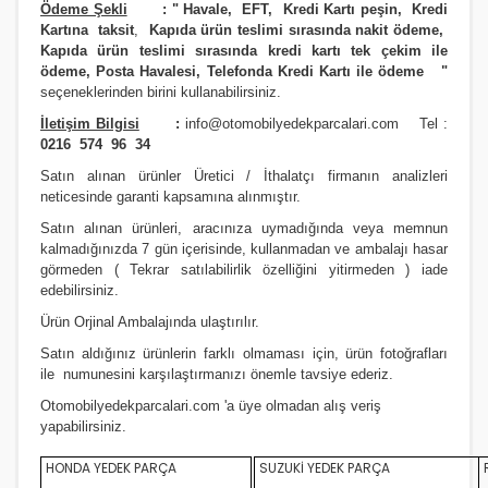
Ödeme Şekli
:
"
Havale, EFT, Kredi Kartı peşin,
Kredi
Kartına taksit
,
Kapıda ürün teslimi sırasında nakit ödeme,
Kapıda ürün teslimi sırasında kredi kartı tek çekim ile
ödeme, Posta Havalesi, Telefonda Kredi Kartı ile ödeme
"
seçeneklerinden birini kullanabilirsiniz
.
İletişim Bilgisi
:
info@otomobilyedekparcalari.com
Tel :
0216 574 96 34
Satın alınan ürünler Üretici / İthalatçı firmanın analizleri
neticesinde garanti kapsamına alınmıştır.
Satın alınan ürünleri, aracınıza uymadığında veya memnun
kalmadığınızda 7 gün içerisinde, kullanmadan ve ambalajı hasar
görmeden ( Tekrar satılabilirlik özelliğini yitirmeden ) iade
edebilirsiniz.
Ürün Orji
nal Ambalajında ulaştırılır.
Satın aldığınız ürünlerin farklı olmaması için, ürün fotoğrafları
ile numunesini karşılaştırmanızı
önemle
tavsiye ederiz.
Otomobilyedekparcalari.com
'a üye olmadan alış veriş
yapabilirsiniz.
HONDA YEDEK PARÇA
SUZUKİ YEDEK PARÇA