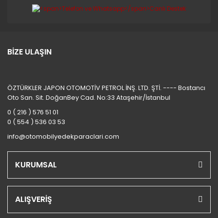
BİZE ULAŞIN
ÖZTÜRKLER JAPON OTOMOTİV PETROL İNŞ. LTD. ŞTİ. ---- Bostancı
Oto San. Sit. DoğanBey Cad. No:33 Ataşehir/İstanbul
0 ( 216 ) 576 51 01
0 ( 554 ) 536 03 53
info@otomobilyedekparaclari.com
KURUMSAL
ALIŞVERİŞ