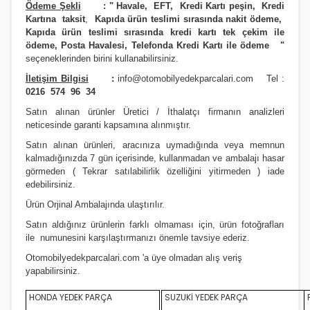
Ödeme Şekli
:
"
Havale, EFT, Kredi Kartı peşin,
Kredi
Kartına taksit
,
Kapıda ürün teslimi sırasında nakit ödeme,
Kapıda ürün teslimi sırasında kredi kartı tek çekim ile
ödeme, Posta Havalesi, Telefonda Kredi Kartı ile ödeme
"
seçeneklerinden birini kullanabilirsiniz
.
İletişim Bilgisi
:
info@otomobilyedekparcalari.com
Tel :
0216 574 96 34
Satın alınan ürünler Üretici / İthalatçı firmanın analizleri
neticesinde garanti kapsamına alınmıştır.
Satın alınan ürünleri, aracınıza uymadığında veya memnun
kalmadığınızda 7 gün içerisinde, kullanmadan ve ambalajı hasar
görmeden ( Tekrar satılabilirlik özelliğini yitirmeden ) iade
edebilirsiniz.
Ürün Orji
nal Ambalajında ulaştırılır.
Satın aldığınız ürünlerin farklı olmaması için, ürün fotoğrafları
ile numunesini karşılaştırmanızı
önemle
tavsiye ederiz.
Otomobilyedekparcalari.com
'a üye olmadan alış veriş
yapabilirsiniz.
HONDA YEDEK PARÇA
SUZUKİ YEDEK PARÇA