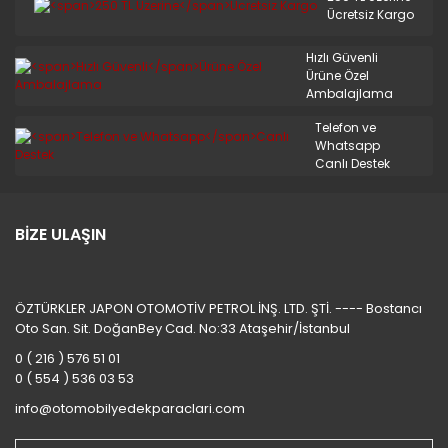
STAREX MİNİBÜS 97/08
Ücretsiz Kargo
TERRACAN
Hızlı Güvenli
Ürüne Özel
TRAJET
Ambalajlama
TUCSON 2010/2012
Telefon ve
Whatsapp
TUCSON 2015 VE ÜSTÜ
Canlı Destek
TUCSON 4X4 JEEP
BİZE ULAŞIN
XG
ÖZTÜRKLER JAPON OTOMOTİV PETROL İNŞ. LTD. ŞTİ. ---- Bostancı
Oto San. Sit. DoğanBey Cad. No:33 Ataşehir/İstanbul
0 ( 216 ) 576 51 01
0 ( 554 ) 536 03 53
info@otomobilyedekparaclari.com