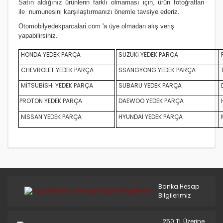
Satın aldığınız ürünlerin farklı olmaması için, ürün fotoğrafları
S.COUPE(1.5I)
ile numunesini karşılaştırmanızı
önemle
tavsiye ederiz.
SANTA FE 2002/2007
Otomobilyedekparcalari.com
'a üye olmadan alış veriş
yapabilirsiniz.
SANTA FE 2007 ve Üstü
HONDA YEDEK PARÇA
SUZUKİ YEDEK PARÇA
SANTA FE 2012/2016
CHEVROLET YEDEK PARÇA
SSANGYONG YEDEK PARÇA
SONATA 1988/1993
MİTSUBİSHİ YEDEK PARÇA
SUBARU YEDEK PARÇA
D
PROTON YEDEK PARÇA
DAEWOO YEDEK PARÇA
SONATA 1994/1996
NİSSAN YEDEK PARÇA
HYUNDAİ YEDEK PARÇA
SONATA 1997/1999
SONATA 1999/2002
SONATA 2003/2005
SONATA 2005/2011
Banka Hesap
Bilgilerimiz
STAREX LİBERO
250 TL Üzerine