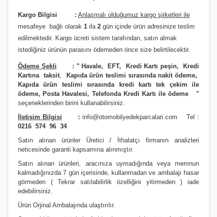
JAZZ 2002-2006
i20- 2012 ve Üstü
SOUL
PREMACY
QASHQAİ 2013 VE ÜSTÜ MODEL
RAV4 2012 ve Üstü
Kargo Bilgisi :
Anlaşmalı olduğumuz kargo şirketleri ile
m
esafeye bağlı olarak
1
ila
2
gün içinde ürün adresinize
teslim
JAZZ 2006/2009
İ30- 2008 ve Üstü
SPORTAGE 2004 Ve Üstü
RX8
SKYSTAR PİCK UP
RAV4 4X4 1991/2000
edilmektedir.
Kargo ücreti sistem tarafından, satın almak
JAZZ 2009/2012
İ30- 2012 VE ÜSTÜ
SPORTAGE 2011 VE ÜSTÜ MODEL
SUNNY
RAV4 4X4 2001/2004
istediğiniz ürünün parasını ödemeden önce size belirtilecektir.
Ödeme Şekli
:
"
Havale, EFT, Kredi Kartı peşin,
Kredi
JAZZ 2012 ve Üstü
İ40
SPORTAGE 2016 VE ÜSTÜ MODEL
TERRANO
RAV4 4X4 2004/2006
Kartına taksit
,
Kapıda ürün teslimi sırasında nakit ödeme,
Kapıda ürün teslimi sırasında kredi kartı tek çekim ile
LEGEND
İONIQ 2016 ve Üstü Model
VENGA
URVAN MİNİBÜS E24
RAV4 4X4 2007/2009
ödeme, Posta Havalesi, Telefonda Kredi Kartı ile ödeme
"
seçeneklerinden birini kullanabilirsiniz
.
PRELUDE
İX20
VANETTE (VANETTA) / C23
RAV4 4X4 2009/2012
İletişim Bilgisi
:
info@otomobilyedekparcalari.com
Tel :
S2000
İX35
X-TRAİL
STARLET
0216 574 96 34
Satın alınan ürünler Üretici / İthalatçı firmanın analizleri
SHUTTLE
İX45
X-TRAİL 2014 VE ÜSTÜ
YARİS 1999/2000
neticesinde garanti kapsamına alınmıştır.
STREAM
İX55
YARİS 2000/2006
Satın alınan ürünleri, aracınıza uymadığında veya memnun
kalmadığınızda 7 gün içerisinde, kullanmadan ve ambalajı hasar
görmeden ( Tekrar satılabilirlik özelliğini yitirmeden ) iade
KONA 2017 ve Üstü
YARİS 2006/2012
edebilirsiniz.
MATRİX
YARİS 2012 VE ÜSTÜ
Ürün Orji
nal Ambalajında ulaştırılır.