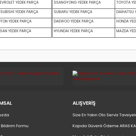
VROLET YEDEK PARÇA
SSANGYONG YEDEK PARÇA
TOYOTA YE
SUBİSHİ YEDEK PARÇA
SUBARU YEDEK PARÇA
DAİHATSU 
TON YEDEK PARÇA
DAEWOO YEDEK PARÇA
HONDA YED
SAN YEDEK PARÇA
HYUNDAİ YEDEK PARÇA
MAZDA YED
MSAL
ALIŞVERİŞ
ızda
Size En Yakın Oto Servis Tavsiyel
 Bildirim Formu
Kapıda Güvenli Ödeme ARAS K