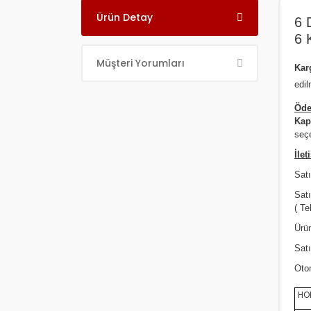
Ürün Detay
6 
6 
Müşteri Yorumları
Ka
edil
Öde
Kap
seçe
İlet
Satı
Sat
( Te
Ürün
Satı
Oto
HON