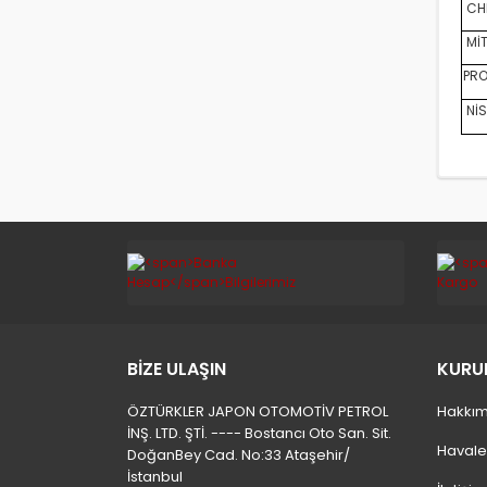
CHE
MİT
PRO
NİS
BİZE ULAŞIN
KURU
ÖZTÜRKLER JAPON OTOMOTİV PETROL
Hakkım
İNŞ. LTD. ŞTİ. ---- Bostancı Oto San. Sit.
Havale
DoğanBey Cad. No:33 Ataşehir/
İstanbul