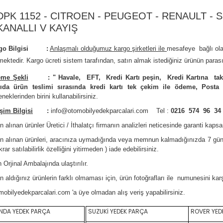
DPK 1152 - CITROEN - PEUGEOT - RENAULT - 
KANALLI V KAYIŞ
rgo Bilgisi :
Anlaşmalı olduğumuz kargo şirketleri ile
m
esafeye bağlı ol
mektedir.
Kargo ücreti sistem tarafından, satın almak istediğiniz ürünün parası
me Şekli
:
"
Havale, EFT, Kredi Kartı peşin,
Kredi Kartına tak
ıda ürün teslimi sırasında kredi kartı tek çekim ile ödeme, Posta
neklerinden birini kullanabilirsiniz
.
işim Bilgisi
:
info@otomobilyedekparcalari.com
Tel :
0216 574 96 34
n alınan ürünler Üretici / İthalatçı firmanın analizleri neticesinde garanti kaps
ın alınan ürünleri, aracınıza uymadığında veya memnun kalmadığınızda 7 gün
krar satılabilirlik özelliğini yitirmeden ) iade edebilirsiniz.
 Orji
nal Ambalajında ulaştırılır.
n aldığınız ürünlerin farklı olmaması için, ürün fotoğrafları ile numunesini ka
mobilyedekparcalari.com
'a üye olmadan alış veriş yapabilirsiniz.
DA YEDEK PARÇA
SUZUKİ YEDEK PARÇA
ROVER YED