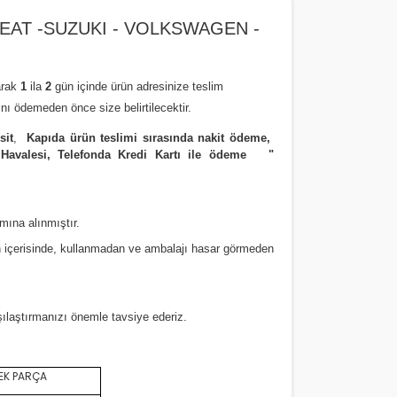
SEAT -SUZUKI - VOLKSWAGEN -
arak
1
ila
2
gün içinde ürün adresinize
teslim
nı ödemeden önce size belirtilecektir.
sit
,
Kapıda ürün teslimi sırasında nakit ödeme,
 Havalesi, Telefonda Kredi Kartı ile ödeme
"
amına alınmıştır.
 içerisinde, kullanmadan ve ambalajı hasar görmeden
rşılaştırmanızı
önemle
tavsiye ederiz.
EK PARÇA