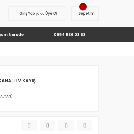
Giriş Yap
Üye Ol
Sepetim
ya da
gom Nerede
0554 536 03 53
 KANALLI V KAYIŞ
TALYAN)