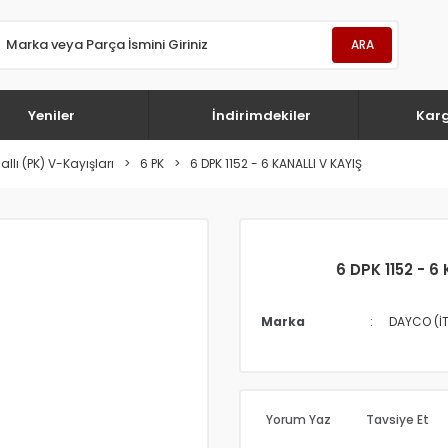
ARA
Yeniler
İndirimdekiler
Kar
llı (PK) V-Kayışları
6 PK
6 DPK 1152 - 6 KANALLI V KAYIŞ
6 DPK 1152 - 6
Marka
DAYCO (İ
Yorum Yaz
Tavsiye Et