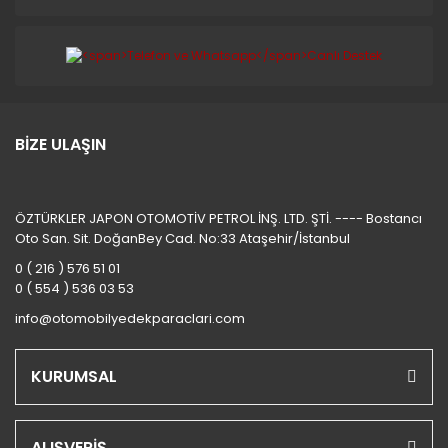
BİZE ULAŞIN
ÖZTÜRKLER JAPON OTOMOTİV PETROL İNŞ. LTD. ŞTİ. ---- Bostancı
Oto San. Sit. DoğanBey Cad. No:33 Ataşehir/İstanbul
0 ( 216 ) 576 51 01
0 ( 554 ) 536 03 53
info@otomobilyedekparaclari.com
KURUMSAL
ALIŞVERİŞ