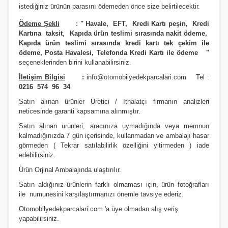
istediğiniz ürünün parasını ödemeden önce size belirtilecektir.
Ödeme Şekli
:
"
Havale, EFT, Kredi Kartı peşin,
Kredi
Kartına taksit
,
Kapıda ürün teslimi sırasında nakit ödeme,
Kapıda ürün teslimi sırasında kredi kartı tek çekim ile
ödeme, Posta Havalesi, Telefonda Kredi Kartı ile ödeme
"
seçeneklerinden birini kullanabilirsiniz
.
İletişim Bilgisi
:
info@otomobilyedekparcalari.com
Tel :
0216 574 96 34
Satın alınan ürünler Üretici / İthalatçı firmanın analizleri
neticesinde garanti kapsamına alınmıştır.
Satın alınan ürünleri, aracınıza uymadığında veya memnun
kalmadığınızda 7 gün içerisinde, kullanmadan ve ambalajı hasar
görmeden ( Tekrar satılabilirlik özelliğini yitirmeden ) iade
edebilirsiniz.
Ürün Orji
nal Ambalajında ulaştırılır.
Satın aldığınız ürünlerin farklı olmaması için, ürün fotoğrafları
ile numunesini karşılaştırmanızı
önemle
tavsiye ederiz.
Otomobilyedekparcalari.com
'a üye olmadan alış veriş
yapabilirsiniz.