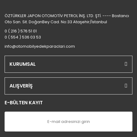
ÖZTÜRKLER JAPON OTOMOTİV PETROL İNŞ. LTD. ŞTİ. ---- Bostancı
Oto San. Sit. DoğanBey Cad. No:33 Ataşehir/İstanbul
0 ( 216 ) 576 51 01
0 ( 554 ) 536 03 53
info@otomobilyedekparaclari.com
KURUMSAL
ALIŞVERİŞ
E-BÜLTEN KAYIT