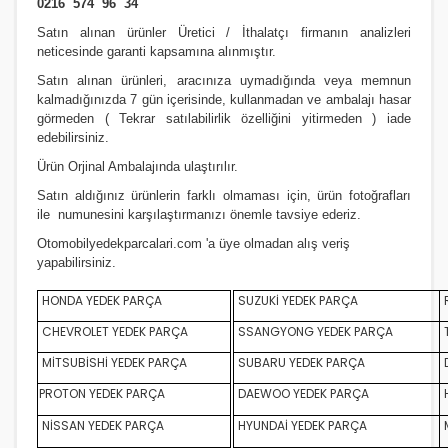
0216 574 96 34
Satın alınan ürünler Üretici / İthalatçı firmanın analizleri
neticesinde garanti kapsamına alınmıştır.
Satın alınan ürünleri, aracınıza uymadığında veya memnun
kalmadığınızda 7 gün içerisinde, kullanmadan ve ambalajı hasar
görmeden ( Tekrar satılabilirlik özelliğini yitirmeden ) iade
edebilirsiniz.
Ürün Orji
nal Ambalajında ulaştırılır.
Satın aldığınız ürünlerin farklı olmaması için, ürün fotoğrafları
ile numunesini karşılaştırmanızı
önemle
tavsiye ederiz.
Otomobilyedekparcalari.com
'a üye olmadan alış veriş
yapabilirsiniz.
HONDA YEDEK PARÇA
SUZUKİ YEDEK PARÇA
CHEVROLET YEDEK PARÇA
SSANGYONG YEDEK PARÇA
MİTSUBİSHİ YEDEK PARÇA
SUBARU YEDEK PARÇA
D
PROTON YEDEK PARÇA
DAEWOO YEDEK PARÇA
NİSSAN YEDEK PARÇA
HYUNDAİ YEDEK PARÇA