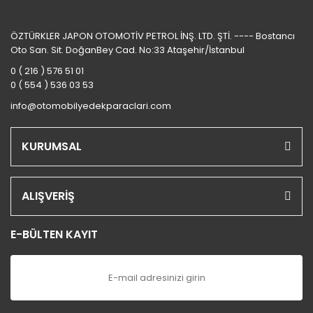
ÖZTÜRKLER JAPON OTOMOTİV PETROL İNŞ. LTD. ŞTİ. ---- Bostancı
Oto San. Sit. DoğanBey Cad. No:33 Ataşehir/İstanbul
0 ( 216 ) 576 51 01
0 ( 554 ) 536 03 53
info@otomobilyedekparaclari.com
KURUMSAL
ALIŞVERİŞ
E-BÜLTEN KAYIT