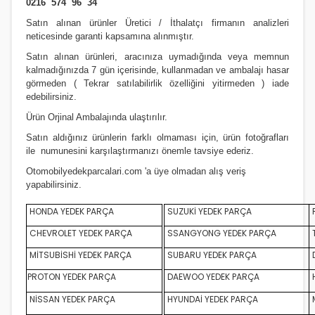
0216 574 96 34
Satın alınan ürünler Üretici / İthalatçı firmanın analizleri
neticesinde garanti kapsamına alınmıştır.
Satın alınan ürünleri, aracınıza uymadığında veya memnun
kalmadığınızda 7 gün içerisinde, kullanmadan ve ambalajı hasar
görmeden ( Tekrar satılabilirlik özelliğini yitirmeden ) iade
edebilirsiniz.
Ürün Orji
nal Ambalajında ulaştırılır.
Satın aldığınız ürünlerin farklı olmaması için, ürün fotoğrafları
ile numunesini karşılaştırmanızı
önemle
tavsiye ederiz.
Otomobilyedekparcalari.com
'a üye olmadan alış veriş
yapabilirsiniz.
HONDA YEDEK PARÇA
SUZUKİ YEDEK PARÇA
CHEVROLET YEDEK PARÇA
SSANGYONG YEDEK PARÇA
MİTSUBİSHİ YEDEK PARÇA
SUBARU YEDEK PARÇA
D
PROTON YEDEK PARÇA
DAEWOO YEDEK PARÇA
NİSSAN YEDEK PARÇA
HYUNDAİ YEDEK PARÇA