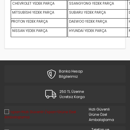
S.COUPE(1.5I)
CHEVROLET YEDEK PARÇA
SSANGYONG YEDEK PARÇA
MİTSUBİSHİ YEDEK PARÇA
SUBARU YEDEK PARÇA
D
SANTA FE 2002/2007
PROTON YEDEK PARÇA
DAEWOO YEDEK PARÇA
SANTA FE 2007 ve Üstü
NİSSAN YEDEK PARÇA
HYUNDAİ YEDEK PARÇA
SANTA FE 2012/2016
SONATA 1988/1993
SONATA 1994/1996
Banka Hesap
SONATA 1997/1999
Bilgilerimiz
SONATA 1999/2002
250 TL Üzerine
SONATA 2003/2005
Ücretsiz Kargo
SONATA 2005/2011
Hızlı Güvenli
Ürüne Özel
STAREX LİBERO
Ambalajlama
Telefon ve