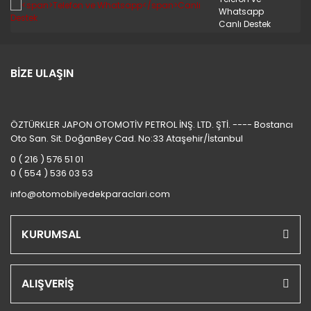
STAREX MİNİBÜS 97/08
Whatsapp
Canlı Destek
TERRACAN
TRAJET
BİZE ULAŞIN
TUCSON 2010/2012
TUCSON 2015 VE ÜSTÜ
ÖZTÜRKLER JAPON OTOMOTİV PETROL İNŞ. LTD. ŞTİ. ---- Bostancı
Oto San. Sit. DoğanBey Cad. No:33 Ataşehir/İstanbul
TUCSON 4X4 JEEP
0 ( 216 ) 576 51 01
XG
0 ( 554 ) 536 03 53
info@otomobilyedekparaclari.com
KURUMSAL
ALIŞVERİŞ