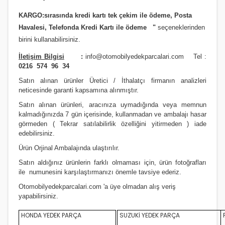
JAZZ 2002-2006
i20- 2012 ve Üstü
SOUL
PREMACY
QASHQAİ 2013 VE ÜSTÜ MODEL
RAV4 2012 ve Üstü
KARGO:sırasında kredi kartı tek çekim ile ödeme, Posta
Havalesi, Telefonda Kredi Kartı ile ödeme
"
seçeneklerinden
JAZZ 2006/2009
İ30- 2008 ve Üstü
SPORTAGE 2004 Ve Üstü
RX8
SKYSTAR PİCK UP
RAV4 4X4 1991/2000
birini kullanabilirsiniz
.
JAZZ 2009/2012
İ30- 2012 VE ÜSTÜ
SPORTAGE 2011 VE ÜSTÜ MODEL
SUNNY
RAV4 4X4 2001/2004
İletişim Bilgisi
:
info@otomobilyedekparcalari.com
Tel :
0216 574 96 34
JAZZ 2012 ve Üstü
İ40
SPORTAGE 2016 VE ÜSTÜ MODEL
TERRANO
RAV4 4X4 2004/2006
Satın alınan ürünler Üretici / İthalatçı firmanın analizleri
LEGEND
İONIQ 2016 ve Üstü Model
VENGA
URVAN MİNİBÜS E24
RAV4 4X4 2007/2009
neticesinde garanti kapsamına alınmıştır.
Satın alınan ürünleri, aracınıza uymadığında veya memnun
PRELUDE
İX20
VANETTE (VANETTA) / C23
RAV4 4X4 2009/2012
kalmadığınızda 7 gün içerisinde, kullanmadan ve ambalajı hasar
görmeden ( Tekrar satılabilirlik özelliğini yitirmeden ) iade
S2000
İX35
X-TRAİL
STARLET
edebilirsiniz.
Ürün Orji
nal Ambalajında ulaştırılır.
SHUTTLE
İX45
X-TRAİL 2014 VE ÜSTÜ
YARİS 1999/2000
Satın aldığınız ürünlerin farklı olmaması için, ürün fotoğrafları
STREAM
İX55
YARİS 2000/2006
ile numunesini karşılaştırmanızı
önemle
tavsiye ederiz.
Otomobilyedekparcalari.com
'a üye olmadan alış veriş
KONA 2017 ve Üstü
YARİS 2006/2012
yapabilirsiniz.
MATRİX
YARİS 2012 VE ÜSTÜ
HONDA YEDEK PARÇA
SUZUKİ YEDEK PARÇA