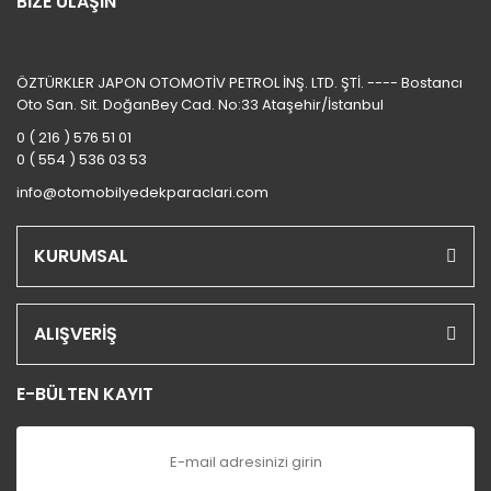
BİZE ULAŞIN
ÖZTÜRKLER JAPON OTOMOTİV PETROL İNŞ. LTD. ŞTİ. ---- Bostancı
Oto San. Sit. DoğanBey Cad. No:33 Ataşehir/İstanbul
0 ( 216 ) 576 51 01
0 ( 554 ) 536 03 53
info@otomobilyedekparaclari.com
KURUMSAL
ALIŞVERİŞ
E-BÜLTEN KAYIT