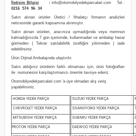
İletişim Bilgisi
:
info@otomobilyedekparcalari.com
Tel :
0216 574 96 34
Satın alınan ürünler Üretici / İthalatçı firmanın analizleri
neticesinde garanti kapsamına alınmıştır.
Satın alınan ürünleri, aracınıza uymadığında veya memnun
kalmadığınızda 7 gün içerisinde, kullanmadan ve ambalajı hasar
görmeden ( Tekrar satılabilirlik özelliğini yitirmeden ) iade
edebilirsiniz.
Ürün Orji
nal Ambalajında ulaştırılır.
Satın aldığınız ürünlerin farklı olmaması için, ürün fotoğrafları
ile numunesini karşılaştırmanızı
önemle
tavsiye ederiz.
Otomobilyedekparcalari.com
'a üye olmadan alış veriş
yapabilirsiniz.
HONDA YEDEK PARÇA
SUZUKİ YEDEK PARÇA
CHEVROLET YEDEK PARÇA
SSANGYONG YEDEK PARÇA
MİTSUBİSHİ YEDEK PARÇA
SUBARU YEDEK PARÇA
D
PROTON YEDEK PARÇA
DAEWOO YEDEK PARÇA