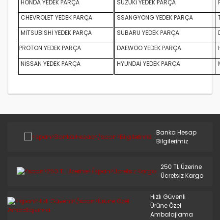
HONDA YEDEK PARÇA
SUZUKİ YEDEK PARÇA
S.COUPE(1.5I)
CHEVROLET YEDEK PARÇA
SSANGYONG YEDEK PARÇA
SANTA FE 2002/2007
MİTSUBİSHİ YEDEK PARÇA
SUBARU YEDEK PARÇA
D
SANTA FE 2007 ve Üstü
PROTON YEDEK PARÇA
DAEWOO YEDEK PARÇA
NİSSAN YEDEK PARÇA
HYUNDAİ YEDEK PARÇA
SANTA FE 2012/2016
SONATA 1988/1993
SONATA 1994/1996
SONATA 1997/1999
Banka Hesap
Bilgilerimiz
SONATA 1999/2002
SONATA 2003/2005
250 TL Üzerine
Ücretsiz Kargo
SONATA 2005/2011
Hızlı Güvenli
STAREX LİBERO
Ürüne Özel
Ambalajlama