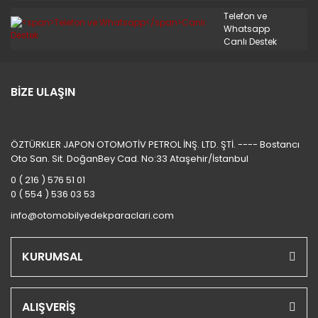
STAREX MİNİBÜS 97/08
Telefon ve
Whatsapp
TERRACAN
Canlı Destek
TRAJET
TUCSON 2010/2012
BİZE ULAŞIN
TUCSON 2015 VE ÜSTÜ
ÖZTÜRKLER JAPON OTOMOTİV PETROL İNŞ. LTD. ŞTİ. ---- Bostancı
TUCSON 4X4 JEEP
Oto San. Sit. DoğanBey Cad. No:33 Ataşehir/İstanbul
XG
0 ( 216 ) 576 51 01
0 ( 554 ) 536 03 53
info@otomobilyedekparaclari.com
KURUMSAL
ALIŞVERİŞ