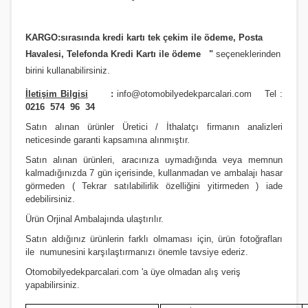
JAZZ 2002-2006
i20- 2012 ve Üstü
SOUL
PREMACY
QASHQAİ 2013 VE ÜSTÜ MODEL
RAV4 2012 ve Üstü
KARGO:sırasında kredi kartı tek çekim ile ödeme, Posta
JAZZ 2006/2009
İ30- 2008 ve Üstü
SPORTAGE 2004 Ve Üstü
RX8
SKYSTAR PİCK UP
RAV4 4X4 1991/2000
Havalesi, Telefonda Kredi Kartı ile ödeme
"
seçeneklerinden
JAZZ 2009/2012
İ30- 2012 VE ÜSTÜ
SPORTAGE 2011 VE ÜSTÜ MODEL
SUNNY
RAV4 4X4 2001/2004
birini kullanabilirsiniz
.
İletişim Bilgisi
:
info@otomobilyedekparcalari.com
Tel :
JAZZ 2012 ve Üstü
İ40
SPORTAGE 2016 VE ÜSTÜ MODEL
TERRANO
RAV4 4X4 2004/2006
0216 574 96 34
LEGEND
İONIQ 2016 ve Üstü Model
VENGA
URVAN MİNİBÜS E24
RAV4 4X4 2007/2009
Satın alınan ürünler Üretici / İthalatçı firmanın analizleri
neticesinde garanti kapsamına alınmıştır.
PRELUDE
İX20
VANETTE (VANETTA) / C23
RAV4 4X4 2009/2012
Satın alınan ürünleri, aracınıza uymadığında veya memnun
kalmadığınızda 7 gün içerisinde, kullanmadan ve ambalajı hasar
S2000
İX35
X-TRAİL
STARLET
görmeden ( Tekrar satılabilirlik özelliğini yitirmeden ) iade
edebilirsiniz.
SHUTTLE
İX45
X-TRAİL 2014 VE ÜSTÜ
YARİS 1999/2000
Ürün Orji
nal Ambalajında ulaştırılır.
STREAM
İX55
YARİS 2000/2006
Satın aldığınız ürünlerin farklı olmaması için, ürün fotoğrafları
ile numunesini karşılaştırmanızı
önemle
tavsiye ederiz.
KONA 2017 ve Üstü
YARİS 2006/2012
Otomobilyedekparcalari.com
'a üye olmadan alış veriş
yapabilirsiniz.
MATRİX
YARİS 2012 VE ÜSTÜ