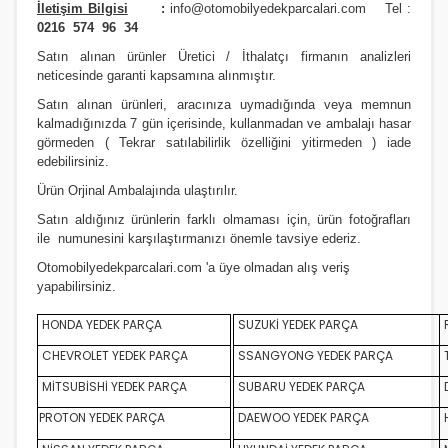
İletişim Bilgisi
:
info@otomobilyedekparcalari.com
Tel :
0216 574 96 34
Satın alınan ürünler Üretici / İthalatçı firmanın analizleri
neticesinde garanti kapsamına alınmıştır.
Satın alınan ürünleri, aracınıza uymadığında veya memnun
kalmadığınızda 7 gün içerisinde, kullanmadan ve ambalajı hasar
görmeden ( Tekrar satılabilirlik özelliğini yitirmeden ) iade
edebilirsiniz.
Ürün Orji
nal Ambalajında ulaştırılır.
Satın aldığınız ürünlerin farklı olmaması için, ürün fotoğrafları
ile numunesini karşılaştırmanızı
önemle
tavsiye ederiz.
Otomobilyedekparcalari.com
'a üye olmadan alış veriş
yapabilirsiniz.
HONDA YEDEK PARÇA
SUZUKİ YEDEK PARÇA
CHEVROLET YEDEK PARÇA
SSANGYONG YEDEK PARÇA
MİTSUBİSHİ YEDEK PARÇA
SUBARU YEDEK PARÇA
D
PROTON YEDEK PARÇA
DAEWOO YEDEK PARÇA