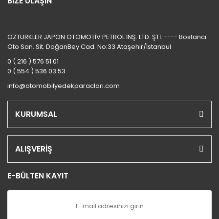
BİZE ULAŞIN
ÖZTÜRKLER JAPON OTOMOTİV PETROL İNŞ. LTD. ŞTİ. ---- Bostancı
Oto San. Sit. DoğanBey Cad. No:33 Ataşehir/İstanbul
0 ( 216 ) 576 51 01
0 ( 554 ) 536 03 53
info@otomobilyedekparaclari.com
KURUMSAL
ALIŞVERİŞ
E-BÜLTEN KAYIT