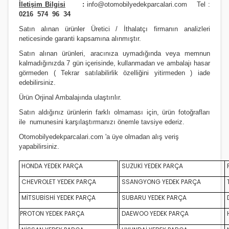
İletişim Bilgisi
:
info@otomobilyedekparcalari.com
Tel :
0216 574 96 34
Satın alınan ürünler Üretici / İthalatçı firmanın analizleri
neticesinde garanti kapsamına alınmıştır.
Satın alınan ürünleri, aracınıza uymadığında veya memnun
kalmadığınızda 7 gün içerisinde, kullanmadan ve ambalajı hasar
görmeden ( Tekrar satılabilirlik özelliğini yitirmeden ) iade
edebilirsiniz.
Ürün Orji
nal Ambalajında ulaştırılır.
Satın aldığınız ürünlerin farklı olmaması için, ürün fotoğrafları
ile numunesini karşılaştırmanızı
önemle
tavsiye ederiz.
Otomobilyedekparcalari.com
'a üye olmadan alış veriş
yapabilirsiniz.
HONDA YEDEK PARÇA
SUZUKİ YEDEK PARÇA
CHEVROLET YEDEK PARÇA
SSANGYONG YEDEK PARÇA
MİTSUBİSHİ YEDEK PARÇA
SUBARU YEDEK PARÇA
D
PROTON YEDEK PARÇA
DAEWOO YEDEK PARÇA