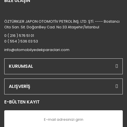
BİZE ULAŞIN
ÖZTÜRKLER JAPON OTOMOTİV PETROL İNŞ. LTD. ŞTİ. ---- Bostancı
Oto San. Sit. DoğanBey Cad. No:33 Ataşehir/İstanbul
0 ( 216 ) 576 51 01
0 ( 554 ) 536 03 53
info@otomobilyedekparaclari.com
KURUMSAL
ALIŞVERİŞ
E-BÜLTEN KAYIT