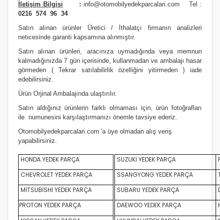
İletişim Bilgisi
:
info@otomobilyedekparcalari.com
Tel :
0216 574 96 34
Satın alınan ürünler Üretici / İthalatçı firmanın analizleri
neticesinde garanti kapsamına alınmıştır.
Satın alınan ürünleri, aracınıza uymadığında veya memnun
kalmadığınızda 7 gün içerisinde, kullanmadan ve ambalajı hasar
görmeden ( Tekrar satılabilirlik özelliğini yitirmeden ) iade
edebilirsiniz.
Ürün Orji
nal Ambalajında ulaştırılır.
Satın aldığınız ürünlerin farklı olmaması için, ürün fotoğrafları
ile numunesini karşılaştırmanızı
önemle
tavsiye ederiz.
Otomobilyedekparcalari.com
'a üye olmadan alış veriş
yapabilirsiniz.
HONDA YEDEK PARÇA
SUZUKİ YEDEK PARÇA
CHEVROLET YEDEK PARÇA
SSANGYONG YEDEK PARÇA
MİTSUBİSHİ YEDEK PARÇA
SUBARU YEDEK PARÇA
D
PROTON YEDEK PARÇA
DAEWOO YEDEK PARÇA