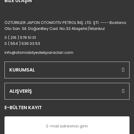
BİZE ULAŞIN
ÖZTÜRKLER JAPON OTOMOTİV PETROL İNŞ. LTD. ŞTİ. ---- Bostancı
Oto San. Sit. DoğanBey Cad. No:33 Ataşehir/İstanbul
0 ( 216 ) 576 51 01
0 ( 554 ) 536 03 53
info@otomobilyedekparaclari.com
KURUMSAL
ALIŞVERİŞ
E-BÜLTEN KAYIT