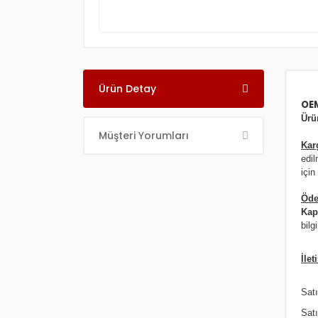
Ürün Detay
OE
Ür
Müşteri Yorumları
Kar
edil
için
Öde
Kap
bilgi
İlet
Satı
Sat