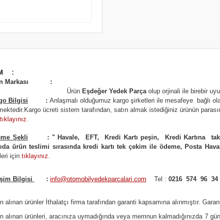
M :
ün Markası :
Ürün
Eşdeğer Yedek Parça
olup orjinali ile birebir uy
go Bilgisi
:
Anlaşmalı olduğumuz kargo şirketleri ile
m
esafeye bağlı ol
mektedir.
Kargo ücreti sistem tarafından, satın almak istediğiniz ürünün parasını
tıklayınız
.
me Şekli
:
"
Havale, EFT, Kredi Kartı peşin,
Kredi Kartına tak
ıda ürün teslimi sırasında kredi kartı tek çekim ile ödeme, Posta Hava
leri için
tıklayınız
.
işim Bilgisi
:
info@otomobilyedekparcalari.com
Tel :
0216 574 96 34
n alınan ürünler İthalatçı firma tarafından garanti kapsamına alınmıştır. Garanti
ın alınan ürünleri, aracınıza uymadığında veya memnun kalmadığınızda 7 gün