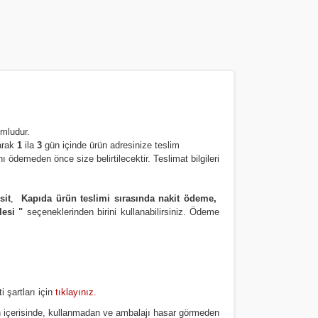
umludur.
arak
1
ila
3
gün içinde ürün adresinize
teslim
 ödemeden önce size belirtilecektir. Teslimat bilgileri
sit
,
Kapıda ürün teslimi sırasında nakit ödeme,
lesi
"
seçeneklerinden birini kullanabilirsiniz
.
Ödeme
 şartları için
tıklayınız
.
 içerisinde, kullanmadan ve ambalajı hasar görmeden