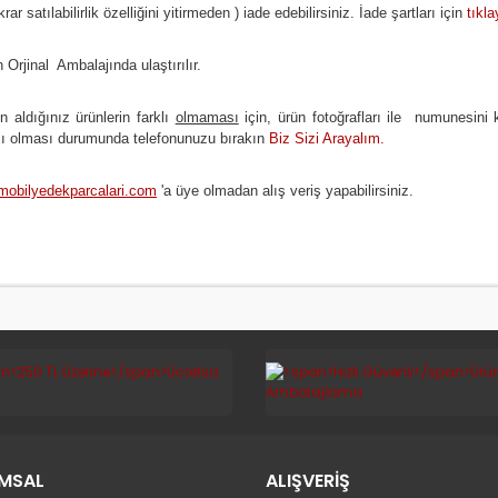
krar satılabilirlik özelliğini yitirmeden ) iade edebilirsiniz. İade şartları için
tıkla
 Orji
nal Ambalajında ulaştırılır.
n aldığınız ürünlerin farklı
olmaması
için, ürün fotoğrafları ile numunesini 
klı olması durumunda telefonunuzu bırakın
Biz Sizi Arayalım.
mobilyedekparcalari.com
'a üye olmadan alış veriş yapabilirsiniz.
MSAL
ALIŞVERİŞ