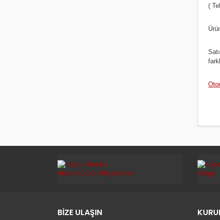
( Te
Ürün
Satı
far
Oto
BİZE ULAŞIN
KURU