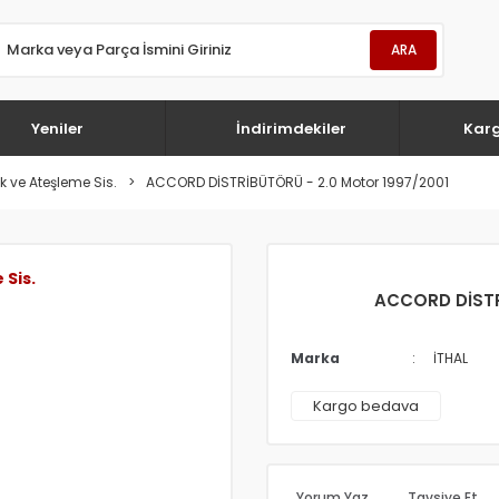
ARA
Yeniler
İndirimdekiler
Kar
rik ve Ateşleme Sis.
ACCORD DİSTRİBÜTÖRÜ - 2.0 Motor 1997/2001
 Sis.
ACCORD DİSTRİ
Marka
İTHAL
Kargo bedava
Yorum Yaz
Tavsiye Et