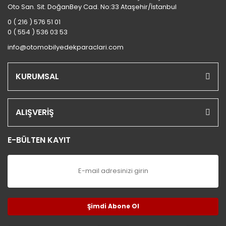
Oto San. Sit. DoğanBey Cad. No:33 Ataşehir/İstanbul
0 ( 216 ) 576 51 01
0 ( 554 ) 536 03 53
info@otomobilyedekparaclari.com
KURUMSAL
ALIŞVERİŞ
E-BÜLTEN KAYIT
Şimdi Abone Ol