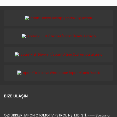
BİZE ULAŞIN
ÖZTÜRKLER JAPON OTOMOTİV PETROL İNŞ. LTD. ŞTİ. ---- Bostancı