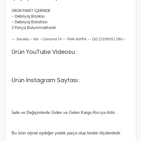
ÜRÜN PAKET İÇERİNDE
- Debriyaj Baskısı
- Debriyaj Balatası
2 Parça Bulunmaktadır.
-- Soruldu - Var - Carisma 1.9 -- PHN-BstPrk -- (b) (220825) 280--
Ürün YouTube Videosu :
Ürün İnstagram Sayfası :
İade ve Değişimlerde Giden ve Gelen Kargo Alıcıya Aittir.
Bu ürün orjinal eşdeğer yedek parça olup birebir ölçülerdedir.