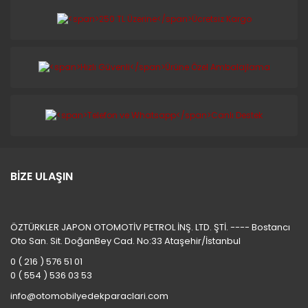
BİZE ULAŞIN
ÖZTÜRKLER JAPON OTOMOTİV PETROL İNŞ. LTD. ŞTİ. ---- Bostancı
Oto San. Sit. DoğanBey Cad. No:33 Ataşehir/İstanbul
0 ( 216 ) 576 51 01
0 ( 554 ) 536 03 53
info@otomobilyedekparaclari.com